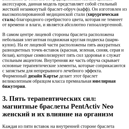
аксессуаров, данная модель представляет собой стильный
жесткий незамкнутый браслет-обруч (кафф). Он изготовлен из
высокополированной медицинской стали (
хирургическая
сталь
) благородного серебристого цвета, которая не темнеет
от времени и влаги, и является абсолютно гипоаллергенной.
В самом центре лицевой стороны браслета расположена
небольшая элегантная подвижная круглая подвеска (шарм-
кулон). На ее лицевой части расположены пять аккуратных
разноцветных точек-вставок (красная, зеленая, синяя, серая и
белая), которые символизируют пять сил здоровья и служат
стильным акцентом. Внутренняя же часть обруча скрывает
основные терапевтические элементы, которые соприкасаются
с запястьем для непрерывного лечебного эффекта.
Фирменный
дизайн Картье
делает этот браслет
великолепным образцом класса премиальная
ювелирная
бижутерия
.
3. Пять терапевтических сил:
магнитные браслеты PentActiv Neo
женский и их влияние на организм
Каждая из пяти вставок на внутренней стороне браслета