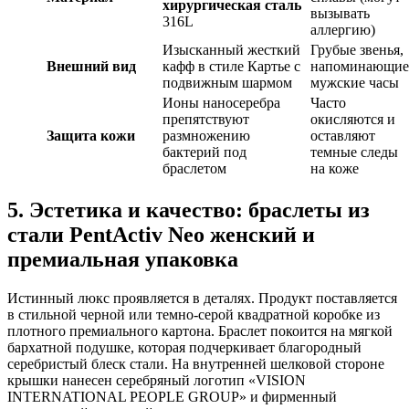
хирургическая сталь
вызывать
316L
аллергию)
Изысканный жесткий
Грубые звенья,
Внешний вид
кафф в стиле Картье с
напоминающие
подвижным шармом
мужские часы
Ионы наносеребра
Часто
препятствуют
окисляются и
Защита кожи
размножению
оставляют
бактерий под
темные следы
браслетом
на коже
5. Эстетика и качество: браслеты из
стали PentActiv Neo женский и
премиальная упаковка
Истинный люкс проявляется в деталях. Продукт поставляется
в стильной черной или темно-серой квадратной коробке из
плотного премиального картона. Браслет покоится на мягкой
бархатной подушке, которая подчеркивает благородный
серебристый блеск стали. На внутренней шелковой стороне
крышки нанесен серебряный логотип «VISION
INTERNATIONAL PEOPLE GROUP» и фирменный