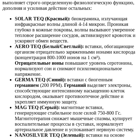
выполняет строго определенную физиологическую функцию,
дополняя и усиливая действие остальных:
SOLAR TEQ (Красный):
биокерамика, излучающая
инфракрасные волны длиной 4-14 микрон. Проникая
глубоко в кожные покровы, волны вызывают умеренное
тепловое расширение сосудов, активизируют кровоток и
ускоряют обмен веществ.
AERO TEQ (Белый/Светлый):
вставки, обогащающие
организм отрицательно заряженными ионами кислорода
(концентрация 800-1000 ионов на 1 см³).
Отрицательные ионы
повышают уровень серотонина,
нормализуют сон и снимают психоэмоциональное
напряжение.
GERMA TEQ (Синий):
вставки с биогенным
германием
(200 PPM).
Германий
выделяет электроны,
способствующие интенсивному насыщению клеток
кислородом, оказывает противоотечное действие и
укрепляет иммунную защиту.
MAG TEQ (Серый):
магнитные вставки,
генерирующие стабильное поле силой 750-800 Гс.
Магнитотерапия снижает мышечные спазмы, купирует
воспалительные процессы в суставах, нормализует
артериальное давление и успокаивает нервную систему.
NANOSILVER TEQ (Зеленый):
вставки на основе