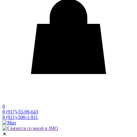
0
8 (917)-55-99-643
8 (921)-500-1-911
✕