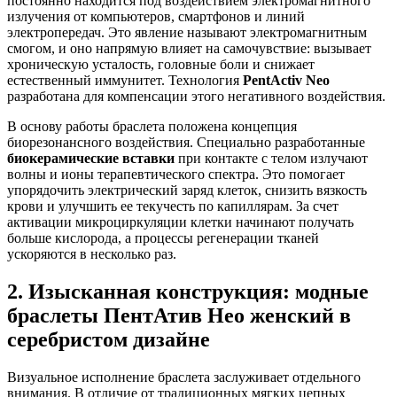
постоянно находится под воздействием электромагнитного
излучения от компьютеров, смартфонов и линий
электропередач. Это явление называют электромагнитным
смогом, и оно напрямую влияет на самочувствие: вызывает
хроническую усталость, головные боли и снижает
естественный иммунитет. Технология
PentActiv Neo
разработана для компенсации этого негативного воздействия.
В основу работы браслета положена концепция
биорезонансного воздействия. Специально разработанные
биокерамические вставки
при контакте с телом излучают
волны и ионы терапевтического спектра. Это помогает
упорядочить электрический заряд клеток, снизить вязкость
крови и улучшить ее текучесть по капиллярам. За счет
активации микроциркуляции клетки начинают получать
больше кислорода, а процессы регенерации тканей
ускоряются в несколько раз.
2. Изысканная конструкция: модные
браслеты ПентАтив Нео женский в
серебристом дизайне
Визуальное исполнение браслета заслуживает отдельного
внимания. В отличие от традиционных мягких цепных