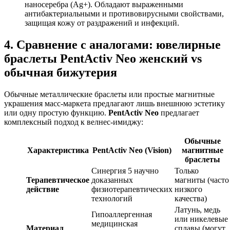
наносеребра (Ag+). Обладают выраженными
антибактериальными и противовирусными свойствами,
защищая кожу от раздражений и инфекций.
4. Сравнение с аналогами: ювелирные
браслеты PentActiv Neo женский vs
обычная бижутерия
Обычные металлические браслеты или простые магнитные
украшения масс-маркета предлагают лишь внешнюю эстетику
или одну простую функцию.
PentActiv Neo
предлагает
комплексный подход к велнес-имиджу:
Обычные
Характеристика
PentActiv Neo (Vision)
магнитные
браслеты
Синергия 5 научно
Только
Терапевтическое
доказанных
магниты (часто
действие
физиотерапевтических
низкого
технологий
качества)
Латунь, медь
Гипоаллергенная
или никелевые
медицинская
Материал
сплавы (могут