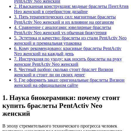
PentActiv Neo женский
2. Изысканная конструкция: модные браслеты ПентАтив
Нео женский в серебристом дизайне
3. Пять терапевтических сил: магнитные браслеты
PentActiv Neo женский и их влияние на организм
4. Сравнение с аналогами: ювелирные браслеты
PentActiv Neo женский vs обычная бижутерия
5. Эстетика и качество: браслеты из стали PentActiv Neo
женский и премиальная упаковка
6. Кому рекомендовано: красивые браслеты PentActiv
Neo женский на каждый день
7. Инструкция по уходу: как носить браслеты на руку
женские PentActiv Neo женский
8. Честный разбор: сколько стоит браслет Визион
женский и стоит ли он своих денег
9. Где оформить заказ: оригинальные браслеты Визион
женский на официальном сайте
1. Наука биокерамики: почему стоит
купить браслеты PentActiv Neo
женский
В эпоху стремительного технического прогресса человек