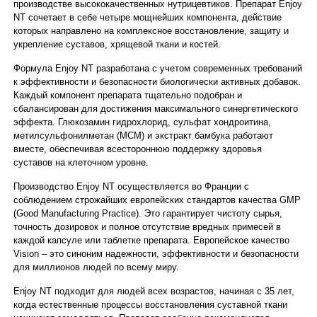
производстве высококачественных нутрицевтиков. Препарат Enjoy
NT сочетает в себе четыре мощнейших компонента, действие
которых направлено на комплексное восстановление, защиту и
укрепление суставов, хрящевой ткани и костей.
Формула Enjoy NT разработана с учетом современных требований
к эффективности и безопасности биологически активных добавок.
Каждый компонент препарата тщательно подобран и
сбалансирован для достижения максимального синергетического
эффекта. Глюкозамин гидрохлорид, сульфат хондроитина,
метилсульфонилметан (МСМ) и экстракт бамбука работают
вместе, обеспечивая всестороннюю поддержку здоровья
суставов на клеточном уровне.
Производство Enjoy NT осуществляется во Франции с
соблюдением строжайших европейских стандартов качества GMP
(Good Manufacturing Practice). Это гарантирует чистоту сырья,
точность дозировок и полное отсутствие вредных примесей в
каждой капсуле или таблетке препарата. Европейское качество
Vision – это синоним надежности, эффективности и безопасности
для миллионов людей по всему миру.
Enjoy NT подходит для людей всех возрастов, начиная с 35 лет,
когда естественные процессы восстановления суставной ткани