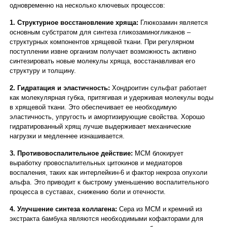
одновременно на несколько ключевых процессов:
1. Структурное восстановление хряща:
Глюкозамин является
основным субстратом для синтеза гликозаминогликанов –
структурных компонентов хрящевой ткани. При регулярном
поступлении извне организм получает возможность активно
синтезировать новые молекулы хряща, восстанавливая его
структуру и толщину.
2. Гидратация и эластичность:
Хондроитин сульфат работает
как молекулярная губка, притягивая и удерживая молекулы воды
в хрящевой ткани. Это обеспечивает ее необходимую
эластичность, упругость и амортизирующие свойства. Хорошо
гидратированный хрящ лучше выдерживает механические
нагрузки и медленнее изнашивается.
3. Противовоспалительное действие:
МСМ блокирует
выработку провоспалительных цитокинов и медиаторов
воспаления, таких как интерлейкин-6 и фактор некроза опухоли
альфа. Это приводит к быстрому уменьшению воспалительного
процесса в суставах, снижению боли и отечности.
4. Улучшение синтеза коллагена:
Сера из МСМ и кремний из
экстракта бамбука являются необходимыми кофакторами для