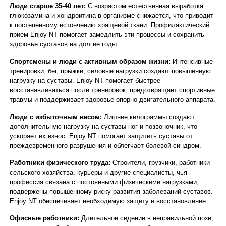
Люди старше 35-40 лет:
С возрастом естественная выработка
глюкозамина и хондроитина в организме снижается, что приводит
к постепенному истончению хрящевой ткани. Профилактический
прием Enjoy NT помогает замедлить эти процессы и сохранить
здоровье суставов на долгие годы.
Спортсмены и люди с активным образом жизни:
Интенсивные
тренировки, бег, прыжки, силовые нагрузки создают повышенную
нагрузку на суставы. Enjoy NT помогает быстрее
восстанавливаться после тренировок, предотвращает спортивные
травмы и поддерживает здоровье опорно-двигательного аппарата.
Люди с избыточным весом:
Лишние килограммы создают
дополнительную нагрузку на суставы ног и позвоночник, что
ускоряет их износ. Enjoy NT помогает защитить суставы от
преждевременного разрушения и облегчает болевой синдром.
Работники физического труда:
Строители, грузчики, работники
сельского хозяйства, курьеры и другие специалисты, чья
профессия связана с постоянными физическими нагрузками,
подвержены повышенному риску развития заболеваний суставов.
Enjoy NT обеспечивает необходимую защиту и восстановление.
Офисные работники:
Длительное сидение в неправильной позе,