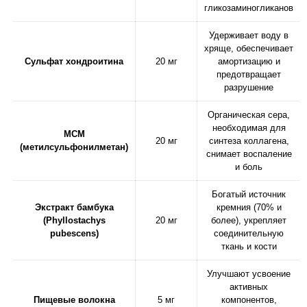
гликозаминогликанов
Удерживает воду в
хряще, обеспечивает
Сульфат хондроитина
20 мг
амортизацию и
предотвращает
разрушение
Органическая сера,
необходимая для
МСМ
20 мг
синтеза коллагена,
(метилсульфонилметан)
снимает воспаление
и боль
Богатый источник
Экстракт бамбука
кремния (70% и
(Phyllostachys
20 мг
более), укрепляет
pubescens)
соединительную
ткань и кости
Улучшают усвоение
активных
Пищевые волокна
5 мг
компонентов,