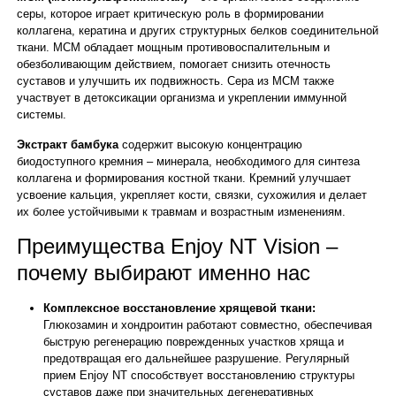
серы, которое играет критическую роль в формировании
коллагена, кератина и других структурных белков соединительной
ткани. МСМ обладает мощным противовоспалительным и
обезболивающим действием, помогает снизить отечность
суставов и улучшить их подвижность. Сера из МСМ также
участвует в детоксикации организма и укреплении иммунной
системы.
Экстракт бамбука
содержит высокую концентрацию
биодоступного кремния – минерала, необходимого для синтеза
коллагена и формирования костной ткани. Кремний улучшает
усвоение кальция, укрепляет кости, связки, сухожилия и делает
их более устойчивыми к травмам и возрастным изменениям.
Преимущества Enjoy NT Vision –
почему выбирают именно нас
Комплексное восстановление хрящевой ткани:
Глюкозамин и хондроитин работают совместно, обеспечивая
быструю регенерацию поврежденных участков хряща и
предотвращая его дальнейшее разрушение. Регулярный
прием Enjoy NT способствует восстановлению структуры
суставов даже при значительных дегенеративных