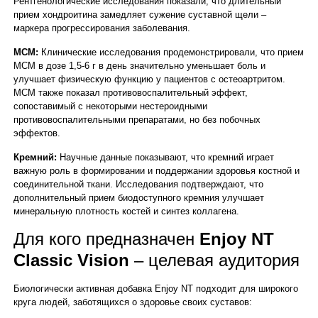
Рентгенологические исследования показали, что длительный
прием хондроитина замедляет сужение суставной щели –
маркера прогрессирования заболевания.
МСМ:
Клинические исследования продемонстрировали, что прием
МСМ в дозе 1,5-6 г в день значительно уменьшает боль и
улучшает физическую функцию у пациентов с остеоартритом.
МСМ также показал противовоспалительный эффект,
сопоставимый с некоторыми нестероидными
противовоспалительными препаратами, но без побочных
эффектов.
Кремний:
Научные данные показывают, что кремний играет
важную роль в формировании и поддержании здоровья костной и
соединительной ткани. Исследования подтверждают, что
дополнительный прием биодоступного кремния улучшает
минеральную плотность костей и синтез коллагена.
Для кого предназначен
Enjoy NT
Classic Vision
– целевая аудитория
Биологически активная добавка Enjoy NT подходит для широкого
круга людей, заботящихся о здоровье своих суставов: