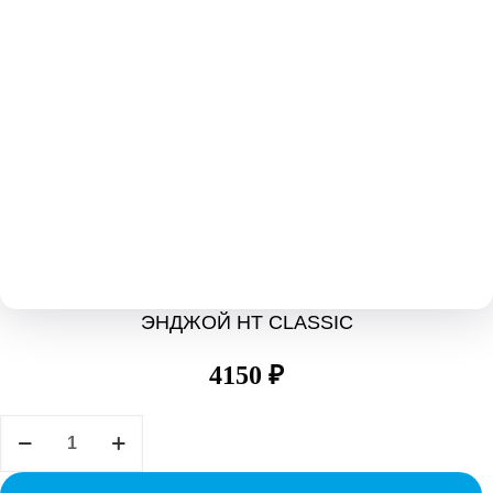
ЭНДЖОЙ НТ CLASSIC
4150
₽
Количество
товара
ЭНДЖОЙ
НТ