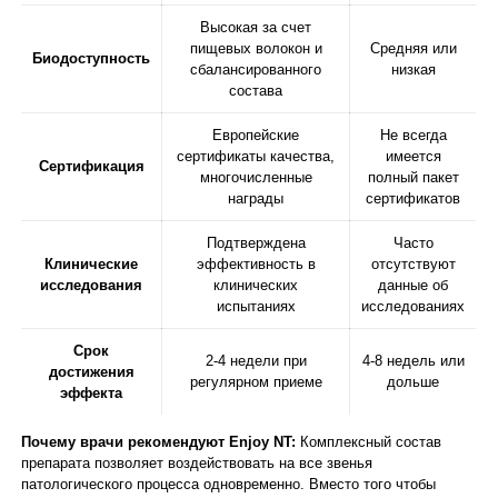
Высокая за счет
пищевых волокон и
Средняя или
Биодоступность
сбалансированного
низкая
состава
Европейские
Не всегда
сертификаты качества,
имеется
Сертификация
многочисленные
полный пакет
награды
сертификатов
Подтверждена
Часто
Клинические
эффективность в
отсутствуют
исследования
клинических
данные об
испытаниях
исследованиях
Срок
2-4 недели при
4-8 недель или
достижения
регулярном приеме
дольше
эффекта
Почему врачи рекомендуют Enjoy NT:
Комплексный состав
препарата позволяет воздействовать на все звенья
патологического процесса одновременно. Вместо того чтобы