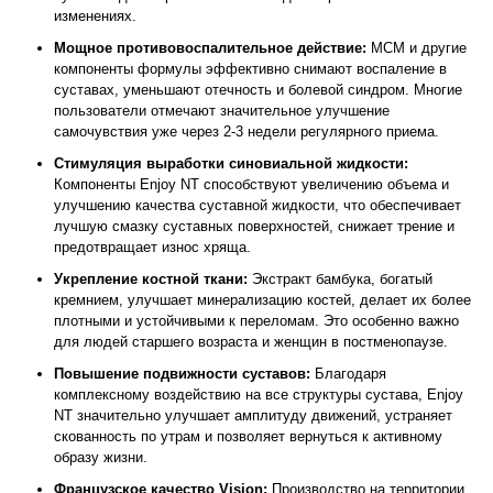
изменениях.
Мощное противовоспалительное действие:
МСМ и другие
компоненты формулы эффективно снимают воспаление в
суставах, уменьшают отечность и болевой синдром. Многие
пользователи отмечают значительное улучшение
самочувствия уже через 2-3 недели регулярного приема.
Стимуляция выработки синовиальной жидкости:
Компоненты Enjoy NT способствуют увеличению объема и
улучшению качества суставной жидкости, что обеспечивает
лучшую смазку суставных поверхностей, снижает трение и
предотвращает износ хряща.
Укрепление костной ткани:
Экстракт бамбука, богатый
кремнием, улучшает минерализацию костей, делает их более
плотными и устойчивыми к переломам. Это особенно важно
для людей старшего возраста и женщин в постменопаузе.
Повышение подвижности суставов:
Благодаря
комплексному воздействию на все структуры сустава, Enjoy
NT значительно улучшает амплитуду движений, устраняет
скованность по утрам и позволяет вернуться к активному
образу жизни.
Французское качество Vision:
Производство на территории