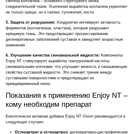
синтеза коллагена – основного структурного белка
соединительной ткани. Усиленная выработка коллагена укрепляет
не только хрящи, но и связки, сухожилия, кости.
5. Защита от разрушения:
Хондроитин ингибирует активность
ферментов (коллагеназа, эластаза), которые разрушают
хрящевую ткань. Это предотвращает прогрессирование
дегенеративных заболеваний суставов и замедляет возрастные
изменения.
6. Улучшение качества синовиальной жидкости:
Компоненты
Enjoy NT стимулируют выработку гиалуроновой кислоты
синовиальными клетками, что улучшает вязкость и смазывающие
свойства суставной жидкости. Это снижает трение между
суставными поверхностями и предотвращает их
преждевременный износ.
Показания к применению Enjoy NT –
кому необходим препарат
Биологически активная добавка Enjoy NT Vision рекомендуется в
следующих случаях:
Остеоартрит и остеоартроз:
дегенеративно-дистрофические