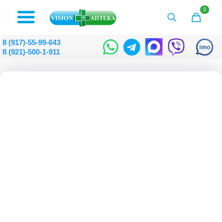
0
8 (917)-55-99-643
8 (921)-500-1-911