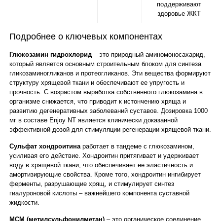
поддерживают
здоровье ЖКТ
Подробнее о ключевых компонентах
Глюкозамин гидрохлорид
– это природный аминомоносахарид,
который является основным строительным блоком для синтеза
гликозаминогликанов и протеогликанов. Эти вещества формируют
структуру хрящевой ткани и обеспечивают ее упругость и
прочность. С возрастом выработка собственного глюкозамина в
организме снижается, что приводит к истончению хряща и
развитию дегенеративных заболеваний суставов. Дозировка 1000
мг в составе Enjoy NT является клинически доказанной
эффективной дозой для стимуляции регенерации хрящевой ткани.
Сульфат хондроитина
работает в тандеме с глюкозамином,
усиливая его действие. Хондроитин притягивает и удерживает
воду в хрящевой ткани, что обеспечивает ее эластичность и
амортизирующие свойства. Кроме того, хондроитин ингибирует
ферменты, разрушающие хрящ, и стимулирует синтез
гиалуроновой кислоты – важнейшего компонента суставной
жидкости.
МСМ (метилсульфонилметан)
– это органическое соединение