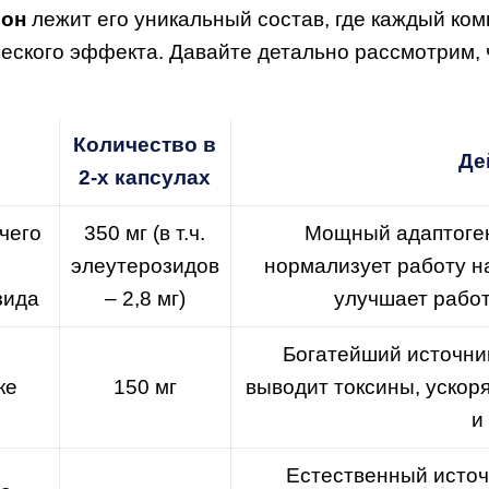
ион
лежит его уникальный состав, где каждый ко
еского эффекта. Давайте детально рассмотрим, ч
Количество в
Де
2-х капсулах
чего
350 мг (в т.ч.
Мощный адаптоген,
элеутерозидов
нормализует работу н
зида
– 2,8 мг)
улучшает рабо
Богатейший источник
ке
150 мг
выводит токсины, ускор
и
Естественный источ