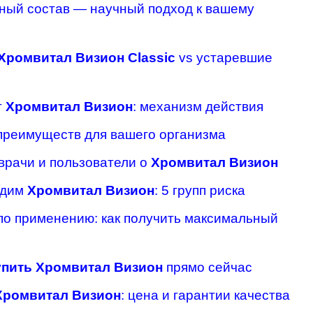
ый состав — научный подход к вашему
Хромвитал Визион Classic
vs устаревшие
т
Хромвитал Визион
: механизм действия
преимуществ для вашего организма
 врачи и пользователи о
Хромвитал Визион
одим
Хромвитал Визион
: 5 групп риска
по применению: как получить максимальный
упить Хромвитал Визион
прямо сейчас
Хромвитал Визион
: цена и гарантии качества