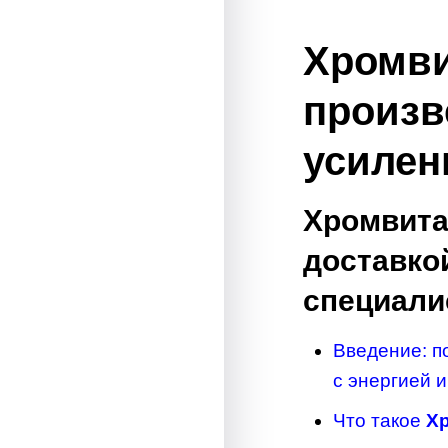
VISION
Хромви
произв
усилен
Хромвитал
доставко
специали
Введение: 
с энергией 
Что такое
Х