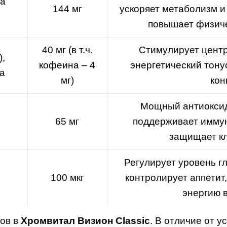
ia
144 мг
ускоряет метаболизм и
повышает физич
40 мг (в т.ч.
Стимулирует цент
),
кофеина – 4
энергетический тону
а
мг)
кон
Мощный антиоксида
65 мг
поддерживает иммун
защищает кл
Регулирует уровень гл
100 мкг
контролирует аппетит
энергию 
ов в
Хромвитал Визион Classic
. В отличие от 