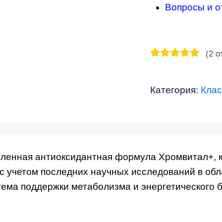
Вопросы и о
(
2
от
Рейтинг
2
5.00
из 5
на основе
Категория:
Клас
опроса
пользователей
ленная антиоксидантная формула Хромвитал+, к
 учетом последних научных исследований в обла
тема поддержки метаболизма и энергетического 