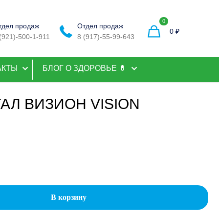
0
тдел продаж
Отдел продаж
0 ₽
(921)-500-1-911
8 (917)-55-99-643
АКТЫ
БЛОГ О ЗДОРОВЬЕ 💊
АЛ ВИЗИОН VISION
начальная
Текущая
цена:
ляла
150 ₽.
В корзину