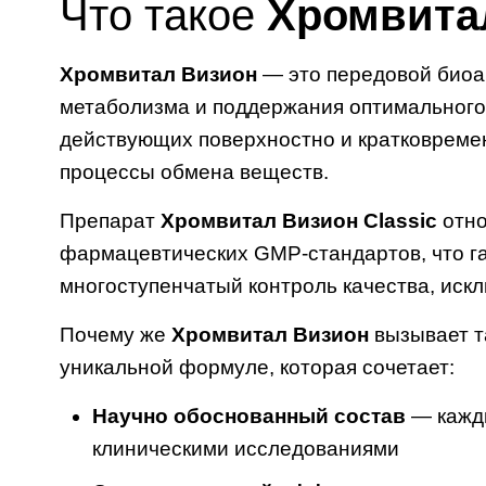
Что такое
Хромвита
Хромвитал Визион
— это передовой биоак
метаболизма и поддержания оптимального 
действующих поверхностно и кратковреме
процессы обмена веществ.
Препарат
Хромвитал Визион Classic
отно
фармацевтических GMP-стандартов, что га
многоступенчатый контроль качества, иск
Почему же
Хромвитал Визион
вызывает т
уникальной формуле, которая сочетает:
Научно обоснованный состав
— кажды
клиническими исследованиями