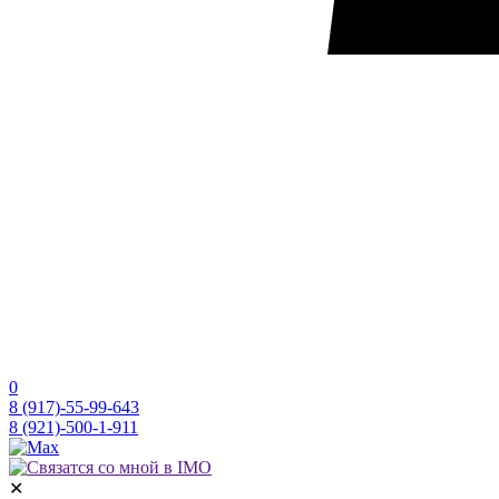
0
8 (917)-55-99-643
8 (921)-500-1-911
✕