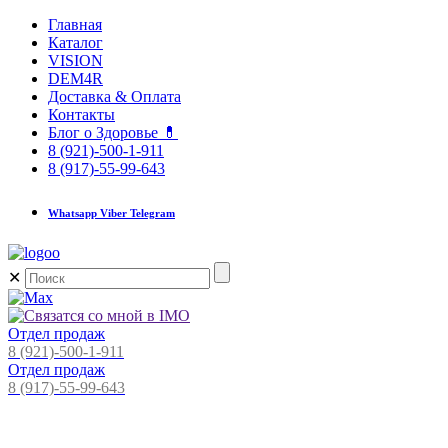
Главная
Каталог
VISION
DEM4R
Доставка & Оплата
Контакты
Блог о Здоровье 💊
8 (921)-500-1-911
8 (917)-55-99-643
Whatsapp Viber Telegram
✕
Отдел продаж
8 (921)-500-1-911
Отдел продаж
8 (917)-55-99-643