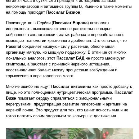
беги» 24 часа в сутки. Это приводит к истощению запасов
нейромедиаторов и витаминов группы B. Именно в такие моменты
на помощь приходит
Пассилат Визион
.
Производство в Сербии (
Пассилат Европа
) позволяет
использовать высококачественное растительное сырье,
собранное в экологически чистых районах и переработанное с
помощью технологии криогенного дробления. Это означает, что
Passilat
сохраняет «живую» силу растений, обеспечивая
организму мягкую, но мощную поддержку. В отличие от многих
локальных аналогов, этот
Пассилат БАД
не просто маскирует
симптомы, а работает с причиной нервного истощения,
восстанавливая баланс между процессами возбуждения и
торможения в коре головного мозга.
Многие ошибочно ищут
Пассилат витамины
как просто добавку к
пище, но это полноценная нутрицевтическая программа.
Пассилат
Вижн
помогает сердцу справляться с эмоциональными
перегрузками, предотвращая развитие гипертонии и аритмии на
нервной почве. Это продукт для тех, кто ценит ясность ума и не
готов платить своим здоровьем за карьерные достижения.