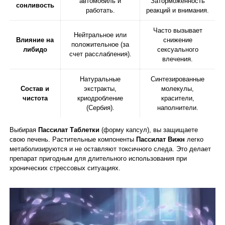
автомобиль и
Заторможенность
сонливость
работать.
реакций и внимания.
Часто вызывает
Нейтральное или
Влияние на
снижение
положительное (за
либидо
сексуального
счет расслабления).
влечения.
Натуральные
Синтезированные
Состав и
экстракты,
молекулы,
чистота
криодробление
красители,
(Сербия).
наполнители.
Выбирая
Пассилат Таблетки
(форму капсул), вы защищаете
свою печень. Растительные компоненты
Пассилат Вижн
легко
метаболизируются и не оставляют токсичного следа. Это делает
препарат пригодным для длительного использования при
хронических стрессовых ситуациях.