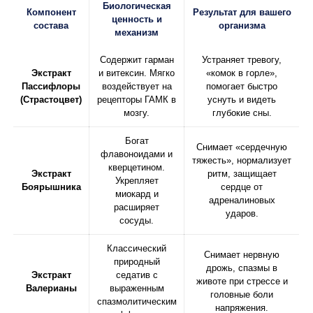
Биологическая
Компонент
Результат для вашего
ценность и
состава
организма
механизм
Содержит гарман
Устраняет тревогу,
Экстракт
и витексин. Мягко
«комок в горле»,
Пассифлоры
воздействует на
помогает быстро
(Страстоцвет)
рецепторы ГАМК в
уснуть и видеть
мозгу.
глубокие сны.
Богат
Снимает «сердечную
флавоноидами и
тяжесть», нормализует
кверцетином.
Экстракт
ритм, защищает
Укрепляет
Боярышника
сердце от
миокард и
адреналиновых
расширяет
ударов.
сосуды.
Классический
Снимает нервную
природный
дрожь, спазмы в
Экстракт
седатив с
животе при стрессе и
Валерианы
выраженным
головные боли
спазмолитическим
напряжения.