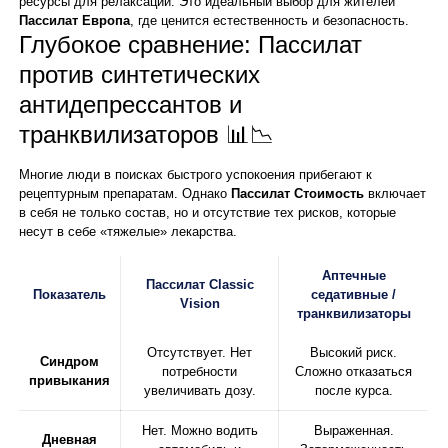
ресурсы для релаксации. Это идеальный выбор для жителей
Пассилат Европа
, где ценится естественность и безопасность.
Глубокое сравнение: Пассилат
против синтетических
антидепрессантов и
транквилизаторов 📊📉
Многие люди в поисках быстрого успокоения прибегают к
рецептурным препаратам. Однако
Пассилат Стоимость
включает
в себя не только состав, но и отсутствие тех рисков, которые
несут в себе «тяжелые» лекарства.
Аптечные
Пассилат Classic
Показатель
седативные /
Vision
транквилизаторы
Отсутствует. Нет
Высокий риск.
Синдром
потребности
Сложно отказаться
привыкания
увеличивать дозу.
после курса.
Нет. Можно водить
Выраженная.
Дневная