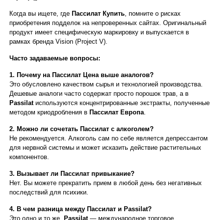
Когда вы ищете, где
Пассилат Купить
, помните о рисках
приобретения подделок на непроверенных сайтах. Оригинальный
продукт имеет специфическую маркировку и выпускается в
рамках бренда Vision (Project V).
Часто задаваемые вопросы:
1. Почему на Пассилат Цена выше аналогов?
Это обусловлено качеством сырья и технологией производства.
Дешевые аналоги часто содержат просто порошок трав, а в
Passilat
используются концентрированные экстракты, полученные
методом криодробления в
Пассилат Европа
.
2. Можно ли сочетать Пассилат с алкоголем?
Не рекомендуется. Алкоголь сам по себе является депрессантом
для нервной системы и может исказить действие растительных
компонентов.
3. Вызывает ли Пассилат привыкание?
Нет. Вы можете прекратить прием в любой день без негативных
последствий для психики.
4. В чем разница между Пассилат и Passilat?
Это одно и то же.
Passilat
— международное торговое