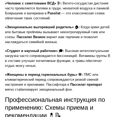
«Человек с симптомами ВСД» 🩺:
Вегето-сосудистая дистония
часто проявляется болями в груди, нехваткой воздуха и паникой.
Боярышник и валериана в
Passilat
— это классическая схема
облегчения таких состояний.
«Эмоционально выгоревший родитель» 🏠:
Когда крики детей
или бытовые проблемы вызывают неконтролируемый гнев или
слезы.
Пассилат Визион
вернет вам терпение и позволит
наслаждаться семейной жизнью.
«Студент и научный работник» 🎓:
Высокая интеллектуальная
нагрузка часто сопровождается бессонницей. Витамины группы B
в составе улучшат когнитивные функции, а травы обеспечат
отдых мозгу ночью.
«Женщины в период гормональных бурь» 🌸:
ПМС или
климактерический период сопровождаются резкой сменой
настроения и приливами. Пассифлора в
Пассилат препарат
мягко стабилизирует эмоциональный фон.
Профессиональная инструкция по
применению: Схемы приема и
рекомендации 💊📝