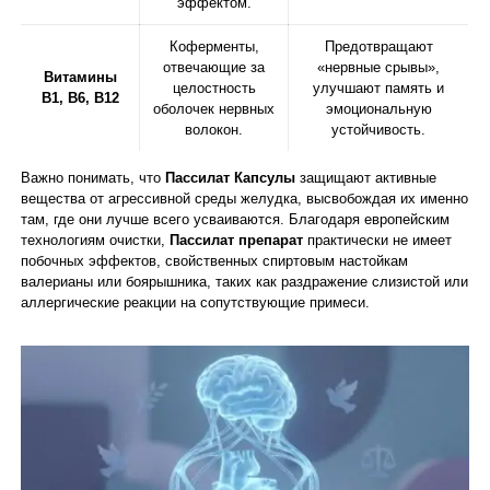
эффектом.
Коферменты,
Предотвращают
отвечающие за
«нервные срывы»,
Витамины
целостность
улучшают память и
B1, B6, B12
оболочек нервных
эмоциональную
волокон.
устойчивость.
Важно понимать, что
Пассилат Капсулы
защищают активные
вещества от агрессивной среды желудка, высвобождая их именно
там, где они лучше всего усваиваются. Благодаря европейским
технологиям очистки,
Пассилат препарат
практически не имеет
побочных эффектов, свойственных спиртовым настойкам
валерианы или боярышника, таких как раздражение слизистой или
аллергические реакции на сопутствующие примеси.