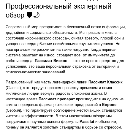
Профессиональный экспертный
обзор 🛡️🌙
Современный мир превратился в бесконечный поток информации,
дедлайнов и социальных обязательств. Мы привыкли жить в
состоянии «хронического стресса», считая тревогу, плохой сон и
учащенное сердцебиение неизбежными спутниками успеха. Но
наш организм не рассчитан на такие нагрузки. Когда нервная
система работает на износ, страдает всё: от иммунитета до
работы сердца.
Пассилат Визион
— это не просто средство для
успокоения, это ваша персональная страховка от выгорания и
психосоматических заболеваний.
Разработанный как часть легендарной линии
Пассилат Классик
(Classic), этот продукт прошел проверку временем и помог
миллионам людей вернуть радость спокойной жизни. В
настоящее время
Пассилат препарат
производится на одном из
самых передовых фармацевтических предприятий в
Европе
(Сербия), что гарантирует соблюдение жесточайших стандартов
чистоты и эффективности. В этом масштабном обзоре мы
погрузимся в научные основы формулы
Passilat
и объясним,
почему он является золотым стандартом в борьбе со стрессом.