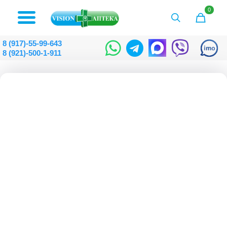
0
8 (917)-55-99-643
8 (921)-500-1-911