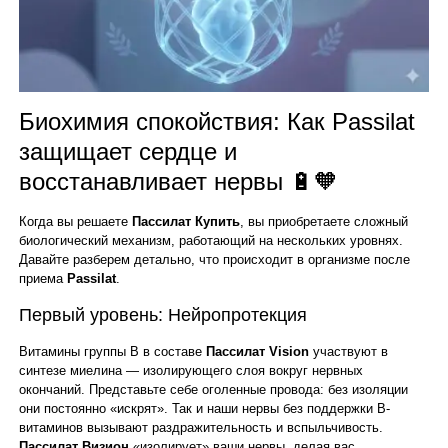
Биохимия спокойствия: Как Passilat
защищает сердце и
восстанавливает нервы 🔋🧡
Когда вы решаете
Пассилат Купить
, вы приобретаете сложный
биологический механизм, работающий на нескольких уровнях.
Давайте разберем детально, что происходит в организме после
приема
Passilat
.
Первый уровень: Нейропротекция
Витамины группы B в составе
Пассилат Vision
участвуют в
синтезе миелина — изолирующего слоя вокруг нервных
окончаний. Представьте себе оголенные провода: без изоляции
они постоянно «искрят». Так и наши нервы без поддержки B-
витаминов вызывают раздражительность и вспыльчивость.
Пассилат Визион
«изолирует» ваши нервы, делая вас