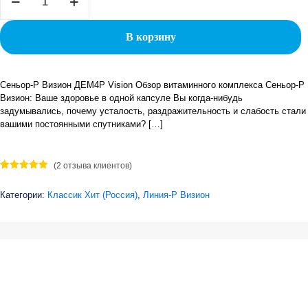
составляла
1300 ₽.
товара
СЕНЬОР-
2000 ₽.
Р
В корзину
Сеньор-Р Визион ДЕМ4Р Vision Обзор витаминного комплекса Сеньор-Р
Визион: Ваше здоровье в одной капсуле Вы когда-нибудь
задумывались, почему усталость, раздражительность и слабость стали
вашими постоянными спутниками?
[…]
(
2
отзыва клиентов)
Рейтинг
2
5.00
из 5
Категории:
Классик Хит (Россия)
,
Линия-Р Визион
на основе
опроса
пользователей