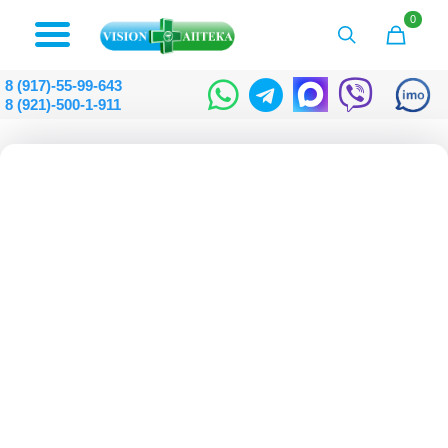
0
8 (917)-55-99-643
8 (921)-500-1-911