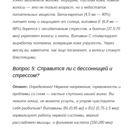
хочет выглядеть моложе. Морщины, тусклая кожа, ломкие
волосы — это не только возраст, но и недостаток
питательных веществ. Бета-каротин (4,5 мг — 90%)
питает кожу и защищает от солнца, витамин Е (6,8 мг —
68%) борется с оксидативным стрессом, а биотин (37,5-70
мкг) укрепляет волосы и ногти. Витамин С стимулирует
выработку коллагена, возвращая коже упругость. Через
месяц вы заметите, как лицо посвежеет, а волосы станут
блестящими.
Вопрос 5: Справится ли с бессонницей и
стрессом?
Ответ:
Определенно! Нервное напряжение, тревожность и
проблемы со сном — частые спутники нашей жизни. Вы
лежите ночью, не можете уснуть, а утром чувствуете
себя разбитым? Витамины B6 (0,85 мг) и B12 (0,75-1,5 мкг)
нормализуют работу нервной системы, магний
расслабляет мышцы, а фолиевая кислота (150-280 мкг)