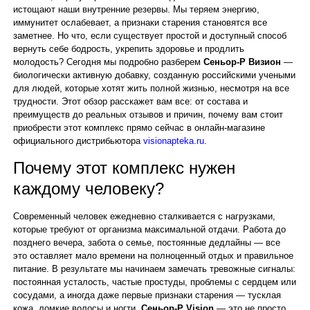
истощают наши внутренние резервы. Мы теряем энергию,
иммунитет ослабевает, а признаки старения становятся все
заметнее. Но что, если существует простой и доступный способ
вернуть себе бодрость, укрепить здоровье и продлить
молодость? Сегодня мы подробно разберем
Сеньор-Р Визион
—
биологически активную добавку, созданную российскими учеными
для людей, которые хотят жить полной жизнью, несмотря на все
трудности. Этот обзор расскажет вам все: от состава и
преимуществ до реальных отзывов и причин, почему вам стоит
приобрести этот комплекс прямо сейчас в онлайн-магазине
официального дистрибьютора
visionapteka.ru
.
Почему этот комплекс нужен
каждому человеку?
Современный человек ежедневно сталкивается с нагрузками,
которые требуют от организма максимальной отдачи. Работа до
позднего вечера, забота о семье, постоянные дедлайны — все
это оставляет мало времени на полноценный отдых и правильное
питание. В результате мы начинаем замечать тревожные сигналы:
постоянная усталость, частые простуды, проблемы с сердцем или
сосудами, а иногда даже первые признаки старения — тусклая
кожа, ломкие волосы и ногти.
Сеньор-Р Vision
— это не просто