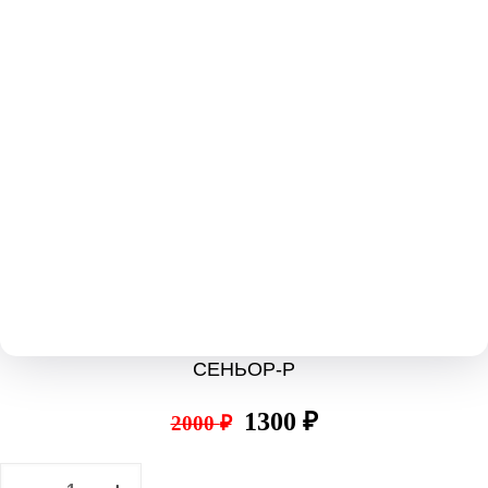
СЕНЬОР-Р
Первоначальная
Текущая
1300
₽
2000
₽
цена
цена:
Количество