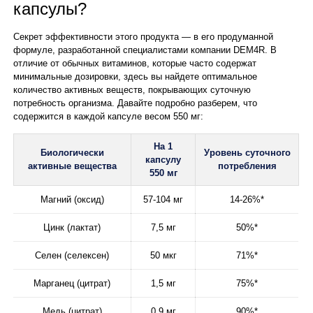
капсулы?
Секрет эффективности этого продукта — в его продуманной
формуле, разработанной специалистами компании DEM4R. В
отличие от обычных витаминов, которые часто содержат
минимальные дозировки, здесь вы найдете оптимальное
количество активных веществ, покрывающих суточную
потребность организма. Давайте подробно разберем, что
содержится в каждой капсуле весом 550 мг:
На 1
Биологически
Уровень суточного
капсулу
активные вещества
потребления
550 мг
Магний (оксид)
57-104 мг
14-26%*
Цинк (лактат)
7,5 мг
50%*
Селен (селексен)
50 мкг
71%*
Марганец (цитрат)
1,5 мг
75%*
Медь (цитрат)
0,9 мг
90%*