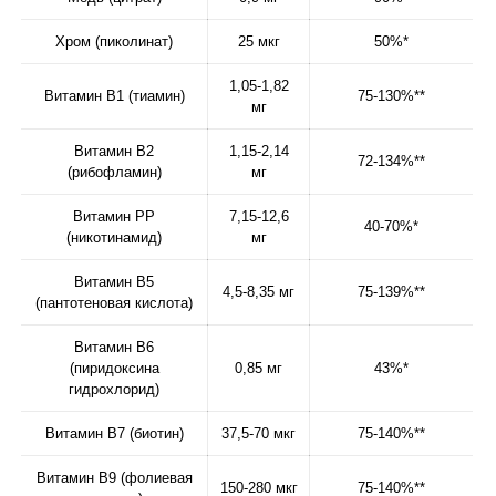
Хром (пиколинат)
25 мкг
50%*
1,05-1,82
Витамин В1 (тиамин)
75-130%**
мг
Витамин B2
1,15-2,14
72-134%**
(рибофламин)
мг
Витамин РР
7,15-12,6
40-70%*
(никотинамид)
мг
Витамин B5
4,5-8,35 мг
75-139%**
(пантотеновая кислота)
Витамин B6
(пиридоксина
0,85 мг
43%*
гидрохлорид)
Витамин B7 (биотин)
37,5-70 мкг
75-140%**
Витамин B9 (фолиевая
150-280 мкг
75-140%**