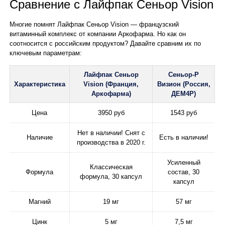
Сравнение с Лайфпак Сеньор Vision
Многие помнят Лайфпак Сеньор Vision — французский
витаминный комплекс от компании Аркофарма. Но как он
соотносится с российским продуктом? Давайте сравним их по
ключевым параметрам:
Лайфпак Сеньор
Сеньор-Р
Характеристика
Vision (Франция,
Визион (Россия,
Аркофарма)
ДЕМ4Р)
Цена
3950 руб
1543 руб
Нет в наличии! Снят с
Наличие
Есть в наличии!
производства в 2020 г.
Усиленный
Классическая
Формула
состав, 30
формула, 30 капсул
капсул
Магний
19 мг
57 мг
Цинк
5 мг
7,5 мг