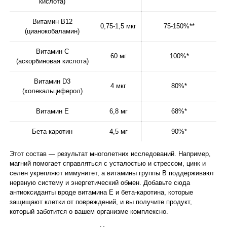
кислота)
Витамин B12
0,75-1,5 мкг
75-150%**
(цианокобаламин)
Витамин С
60 мг
100%*
(аскорбиновая кислота)
Витамин D3
4 мкг
80%*
(холекальциферол)
Витамин Е
6,8 мг
68%*
Бета-каротин
4,5 мг
90%*
Этот состав — результат многолетних исследований. Например,
магний помогает справляться с усталостью и стрессом, цинк и
селен укрепляют иммунитет, а витамины группы B поддерживают
нервную систему и энергетический обмен. Добавьте сюда
антиоксиданты вроде витамина Е и бета-каротина, которые
защищают клетки от повреждений, и вы получите продукт,
который заботится о вашем организме комплексно.