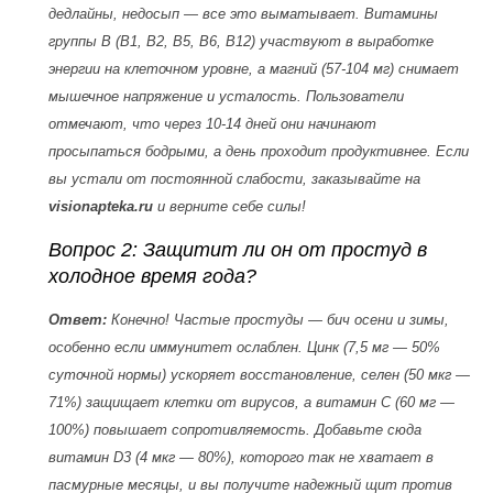
дедлайны, недосып — все это выматывает. Витамины
группы B (B1, B2, B5, B6, B12) участвуют в выработке
энергии на клеточном уровне, а магний (57-104 мг) снимает
мышечное напряжение и усталость. Пользователи
отмечают, что через 10-14 дней они начинают
просыпаться бодрыми, а день проходит продуктивнее. Если
вы устали от постоянной слабости, заказывайте на
visionapteka.ru
и верните себе силы!
Вопрос 2: Защитит ли он от простуд в
холодное время года?
Ответ:
Конечно! Частые простуды — бич осени и зимы,
особенно если иммунитет ослаблен. Цинк (7,5 мг — 50%
суточной нормы) ускоряет восстановление, селен (50 мкг —
71%) защищает клетки от вирусов, а витамин С (60 мг —
100%) повышает сопротивляемость. Добавьте сюда
витамин D3 (4 мкг — 80%), которого так не хватает в
пасмурные месяцы, и вы получите надежный щит против