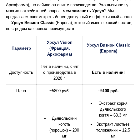
Аркофарма), но сейчас он снят с производства. Это вызывает у
многих потребителей вопрос:
чем заменить Урсул
? Мы
предлагаем рассмотреть более доступный и эффективный аналог
—
Урсул Визион Classic
(Европа), который имеет схожий состав,
но с рядом ключевых преимуществ.
Урсул Vision
Урсул Визион Classic
Параметр
(Франция,
(Европа)
Аркофарма)
Нет в наличии, снят
Доступность
с производства в
Есть в наличии!
2020 г.
Цена
~5800 руб.
~5100 руб.
Экстракт корня
дьявольского
когтя – 63,3 мг
Дьявольский
коготь
Экстракт листьев
(порошок) – 200
толокнянки – 12,5
мг
мг