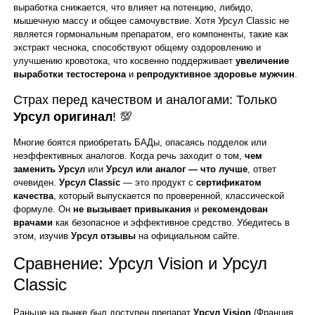
выработка снижается, что влияет на потенцию, либидо,
мышечную массу и общее самочувствие. Хотя Урсул Classic не
является гормональным препаратом, его компоненты, такие как
экстракт чеснока, способствуют общему оздоровлению и
улучшению кровотока, что косвенно поддерживает
увеличение
выработки тестостерона
и
репродуктивное здоровье мужчин
.
Страх перед качеством и аналогами: Только
Урсул оригинал
! 💯
Многие боятся приобретать БАДы, опасаясь подделок или
неэффективных аналогов. Когда речь заходит о том,
чем
заменить Урсул
или
Урсул или аналог — что лучше
, ответ
очевиден.
Урсул Classic
— это продукт с
сертификатом
качества
, который выпускается по проверенной, классической
формуле. Он
не вызывает привыкания
и
рекомендован
врачами
как безопасное и эффективное средство. Убедитесь в
этом, изучив
Урсул отзывы
на официальном сайте.
Сравнение: Урсул Vision и Урсул
Classic
Раньше на рынке был доступен препарат
Урсул Vision
(Франция,