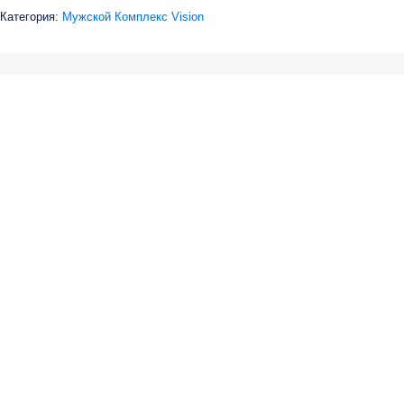
5.00
из 5 на
Категория:
Мужской Комплекс Vision
основе
опроса
пользователя