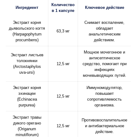
Количество
Ингредиент
Ключевое действие
в 1 капсуле
Экстракт корня
Снимает воспаление,
дьявольского когтя
обладает
63,3 мг
(Harpagophytum
анальгетическим
procumbens)
действием.
Мощное мочегонное и
Экстракт листьев
антисептическое
толокнянки
12,5 мг
средство, помогает при
(Arctostaphylos
инфекциях
uva-ursi)
мочевыводящих путей.
Экстракт корня
Иммуномодулятор,
эхинацеи
повышает
12,5 мг
(Echinacea
сопротивляемость
purpurea)
организма.
Экстракт травы
Противовоспалительное
дикого орегано
12,5 мг
и антибактериальное
(Origanum
действие.
minutiflorum)