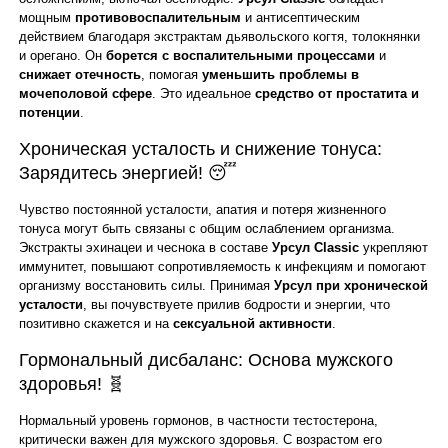
мощным
противовоспалительным
и антисептическим
действием благодаря экстрактам дьявольского когтя, толокнянки
и орегано. Он
борется с воспалительными процессами
и
снижает отечность
, помогая
уменьшить проблемы в
мочеполовой сфере
. Это идеальное
средство от простатита и
потенции
.
Хроническая усталость и снижение тонуса:
Зарядитесь энергией! 😴
Чувство постоянной усталости, апатия и потеря жизненного
тонуса могут быть связаны с общим ослаблением организма.
Экстракты эхинацеи и чеснока в составе
Урсул Classic
укрепляют
иммунитет, повышают сопротивляемость к инфекциям и помогают
организму восстановить силы. Принимая
Урсул при хронической
усталости
, вы почувствуете прилив бодрости и энергии, что
позитивно скажется и на
сексуальной активности
.
Гормональный дисбаланс: Основа мужского
здоровья! 🧬
Нормальный уровень гормонов, в частности тестостерона,
критически важен для мужского здоровья. С возрастом его