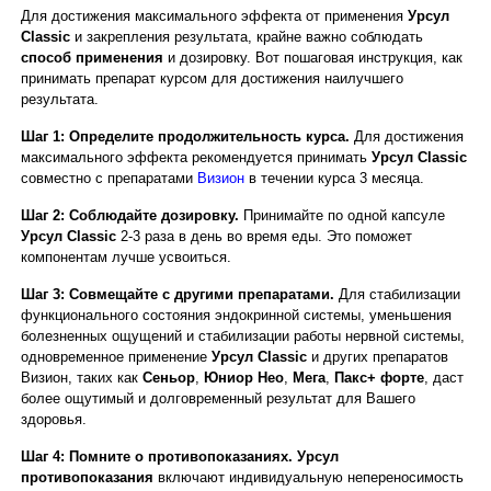
Для достижения максимального эффекта от применения
Урсул
Classic
и закрепления результата, крайне важно соблюдать
способ применения
и дозировку. Вот пошаговая инструкция, как
принимать препарат курсом для достижения наилучшего
результата.
Шаг 1: Определите продолжительность курса.
Для достижения
максимального эффекта рекомендуется принимать
Урсул Classic
совместно с препаратами
Визион
в течении курса 3 месяца.
Шаг 2: Соблюдайте дозировку.
Принимайте по одной капсуле
Урсул Classic
2-3 раза в день во время еды. Это поможет
компонентам лучше усвоиться.
Шаг 3: Совмещайте с другими препаратами.
Для стабилизации
функционального состояния эндокринной системы, уменьшения
болезненных ощущений и стабилизации работы нервной системы,
одновременное применение
Урсул Classic
и других препаратов
Визион, таких как
Сеньор
,
Юниор Нео
,
Мега
,
Пакс+ форте
, даст
более ощутимый и долговременный результат для Вашего
здоровья.
Шаг 4: Помните о противопоказаниях.
Урсул
противопоказания
включают индивидуальную непереносимость