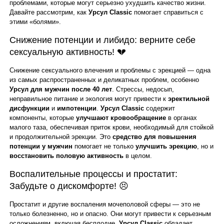
проблемами, которые могут серьезно ухудшить качество жизни.
Давайте рассмотрим, как
Урсул Classic
помогает справиться с
этими «болями».
Снижение потенции и либидо: верните себе
сексуальную активность! 💔
Снижение сексуального влечения и проблемы с эрекцией — одна
из самых распространенных и деликатных проблем, особенно
Урсул для мужчин после 40 лет
. Стрессы, недосып,
неправильное питание и экология могут привести к
эректильной
дисфункции
и
импотенции
.
Урсул Classic
содержит
компоненты, которые
улучшают кровообращение
в органах
малого таза, обеспечивая приток крови, необходимый для стойкой
и продолжительной эрекции. Это
средство для повышения
потенции у мужчин
помогает не только
улучшить эрекцию
, но и
восстановить половую активность
в целом.
Воспалительные процессы и простатит:
Забудьте о дискомфорте! 😣
Простатит и другие воспаления мочеполовой сферы — это не
только болезненно, но и опасно. Они могут привести к серьезным
осложнениям, включая бесплодие.
Урсул Classic
обладает