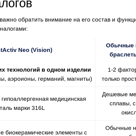
алогов
 важно обратить внимание на его состав и функ
налогами:
Обычные 
tActiv Neo (Vision)
браслеты
их технологий в одном изделии
1-2 факто
ны, аэроионы, германий, магниты)
только прос
Дешевые ме
 гипоаллергенная медицинская
сплавы, 
таль марки 316L
окис
Обычные 
е биокерамические элементы с