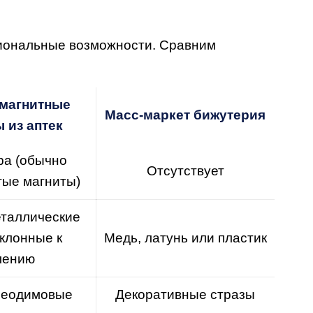
циональные возможности. Сравним
магнитные
Масс-маркет бижутерия
 из аптек
ра (обычно
Отсутствует
тые магниты)
таллические
склонные к
Медь, латунь или пластик
лению
неодимовые
Декоративные стразы