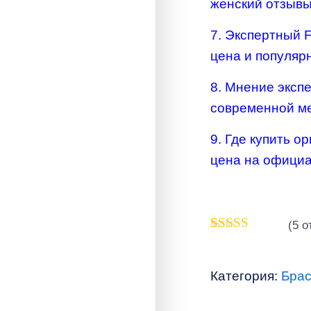
женский отзыв
7. Экспертный 
цена и популяр
8. Мнение эксп
современной м
9. Где купить о
цена на офици
(
5
от
Рейтинг
4
5.00
из 5 на
основе
Категория:
Брас
опроса
пользователей