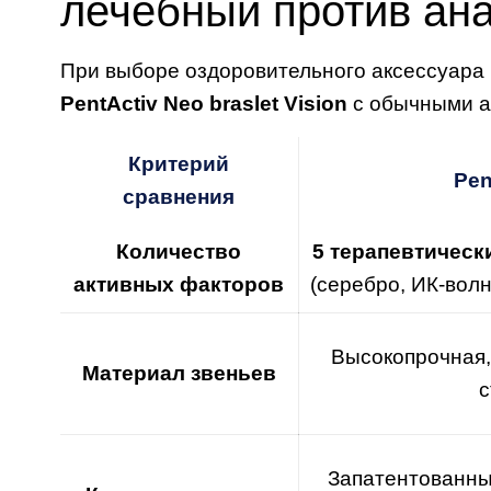
лечебный против ан
При выборе оздоровительного аксессуара
PentActiv Neo braslet Vision
с обычными а
Критерий
Pen
сравнения
Количество
5 терапевтическ
активных факторов
(серебро, ИК-вол
Высокопрочная,
Материал звеньев
с
Запатентованны