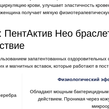
оциркуляцию крови, улучшает эластичность кров
 женщина получает мягкую физиотерапевтическ
 ПентАктив Нео браслет
ствие
ользованием запатентованных оздоровительных с
 и магнитных вставок, которые работают в пост
Физиологический эфф
Обладают мощным бактерицидным,
серебра
действием. Проникая через кож
микроо