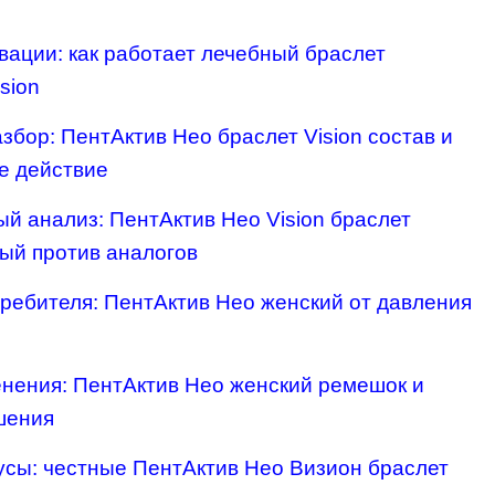
овации: как работает лечебный браслет
sion
збор: ПентАктив Нео браслет Vision состав и
е действие
ый анализ: ПентАктив Нео Vision браслет
ый против аналогов
требителя: ПентАктив Нео женский от давления
енения: ПентАктив Нео женский ремешок и
шения
усы: честные ПентАктив Нео Визион браслет