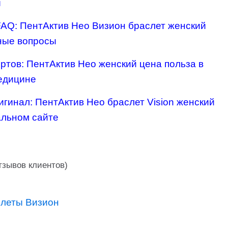
ы
FAQ: ПентАктив Нео Визион браслет женский
ные вопросы
ертов: ПентАктив Нео женский цена польза в
едицине
ригинал: ПентАктив Нео браслет Vision женский
альном сайте
зывов клиентов)
леты Визион