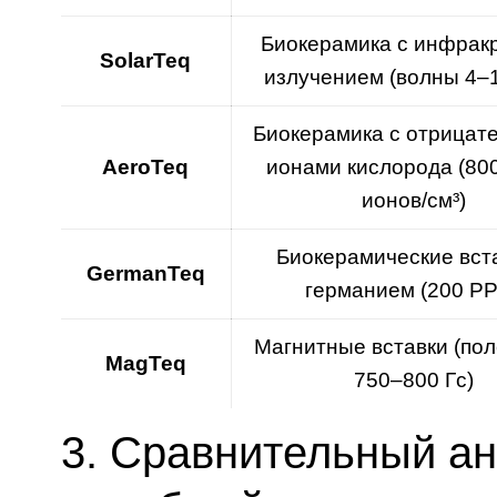
Биокерамика с инфрак
SolarTeq
излучением (волны 4–
Биокерамика с отрицат
AeroTeq
ионами кислорода (80
ионов/см³)
Биокерамические вста
GermanTeq
германием (200 P
Магнитные вставки (пол
MagTeq
750–800 Гс)
3. Сравнительный ан