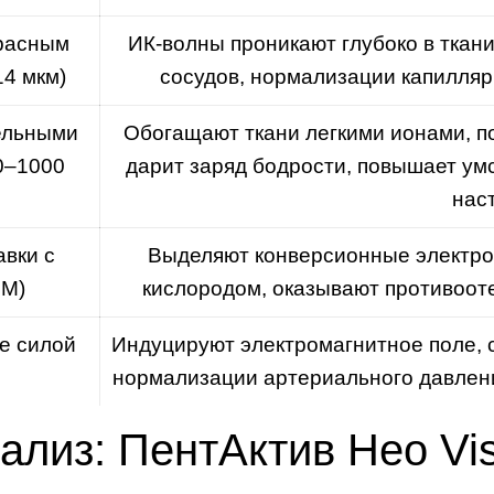
расным
ИК-волны проникают глубоко в ткан
14 мкм)
сосудов, нормализации капиллярн
ельными
Обогащают ткани легкими ионами, п
0–1000
дарит заряд бодрости, повышает ум
нас
вки с
Выделяют конверсионные электро
PM)
кислородом, оказывают противоот
е силой
Индуцируют электромагнитное поле, 
нормализации артериального давлени
ализ: ПентАктив Нео Vi