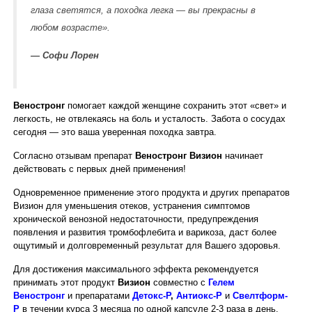
глаза светятся, а походка легка — вы прекрасны в
любом возрасте».
— Софи Лорен
Веностронг
помогает каждой женщине сохранить этот «свет» и
легкость, не отвлекаясь на боль и усталость. Забота о сосудах
сегодня — это ваша уверенная походка завтра.
Согласно отзывам препарат
Веностронг
Визион
начинает
действовать с первых дней применения!
Одновременное применение этого продукта
и других препаратов
Визион для уменьшения отеков, устранения симптомов
хронической венозной недостаточности, предупреждения
появления и развития тромбофлебита и варикоза, даст более
ощутимый и долговременный результат для Вашего здоровья.
Для достижения максимального эффекта рекомендуется
принимать этот продукт
Визион
совместно с
Гелем
Веностронг
и препаратами
Детокс-Р
,
Антиокс-Р
и
Свелтформ-
Р
в течении курса 3 месяца по одной капсуле 2-3 раза в день.