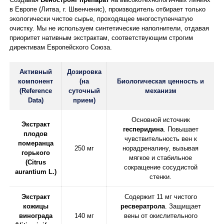
в Европе (Литва, г. Швенченис), производитель отбирает только
экологически чистое сырье, проходящее многоступенчатую
очистку. Мы не используем синтетические наполнители, отдавая
приоритет нативным экстрактам, соответствующим строгим
директивам Европейского Союза.
Активный
Дозировка
компонент
(на
Биологическая ценность и
(Reference
суточный
механизм
Data)
прием)
Основной источник
Экстракт
гесперидина
. Повышает
плодов
чувствительность вен к
померанца
250 мг
норадреналину, вызывая
горького
мягкое и стабильное
(Citrus
сокращение сосудистой
aurantium L.)
стенки.
Экстракт
Содержит 11 мг чистого
кожицы
ресвератрола
. Защищает
винограда
140 мг
вены от окислительного