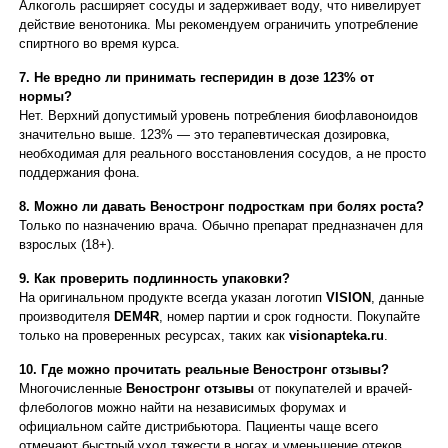
Алкоголь расширяет сосуды и задерживает воду, что нивелирует
действие венотоника. Мы рекомендуем ограничить употребление
спиртного во время курса.
7. Не вредно ли принимать гесперидин в дозе 123% от
нормы?
Нет. Верхний допустимый уровень потребления биофлавоноидов
значительно выше. 123% — это терапевтическая дозировка,
необходимая для реального восстановления сосудов, а не просто
поддержания фона.
8. Можно ли давать Веностронг подросткам при болях роста?
Только по назначению врача. Обычно препарат предназначен для
взрослых (18+).
9. Как проверить подлинность упаковки?
На оригинальном продукте всегда указан логотип
VISION
, данные
производителя
DEM4R
, номер партии и срок годности. Покупайте
только на проверенных ресурсах, таких как
visionapteka.ru
.
10. Где можно прочитать реальные Веностронг отзывы?
Многочисленные
Веностронг отзывы
от покупателей и врачей-
флебологов можно найти на независимых форумах и
официальном сайте дистрибьютора. Пациенты чаще всего
отмечают быстрый уход тяжести в ногах и уменьшение отеков.