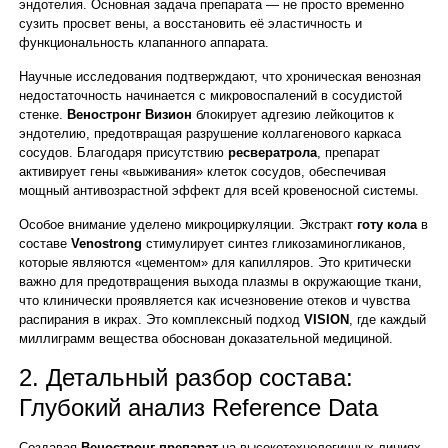
эндотелия. Основная задача препарата — не просто временно
сузить просвет вены, а восстановить её эластичность и
функциональность клапанного аппарата.
Научные исследования подтверждают, что хроническая венозная
недостаточность начинается с микровоспалений в сосудистой
стенке.
Веностронг Визион
блокирует адгезию лейкоцитов к
эндотелию, предотвращая разрушение коллагенового каркаса
сосудов. Благодаря присутствию
ресвератрола
, препарат
активирует гены «выживания» клеток сосудов, обеспечивая
мощный антивозрастной эффект для всей кровеносной системы.
Особое внимание уделено микроциркуляции. Экстракт
готу кола
в
составе
Venostrong
стимулирует синтез гликозаминогликанов,
которые являются «цементом» для капилляров. Это критически
важно для предотвращения выхода плазмы в окружающие ткани,
что клинически проявляется как исчезновение отеков и чувства
распирания в икрах. Это комплексный подход
VISION
, где каждый
миллиграмм вещества обоснован доказательной медициной.
2. Детальный разбор состава:
Глубокий анализ Reference Data
Создавая
Веностронг препарат
на высокотехнологичных линиях