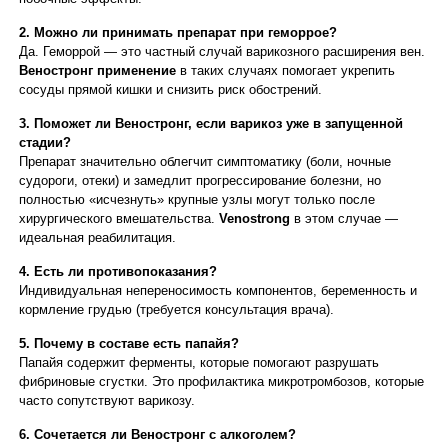
2. Можно ли принимать препарат при геморрое?
Да. Геморрой — это частный случай варикозного расширения вен.
Веностронг применение
в таких случаях помогает укрепить
сосуды прямой кишки и снизить риск обострений.
3. Поможет ли Веностронг, если варикоз уже в запущенной
стадии?
Препарат значительно облегчит симптоматику (боли, ночные
судороги, отеки) и замедлит прогрессирование болезни, но
полностью «исчезнуть» крупные узлы могут только после
хирургического вмешательства.
Venostrong
в этом случае —
идеальная реабилитация.
4. Есть ли противопоказания?
Индивидуальная непереносимость компонентов, беременность и
кормление грудью (требуется консультация врача).
5. Почему в составе есть папайя?
Папайя содержит ферменты, которые помогают разрушать
фибриновые сгустки. Это профилактика микротромбозов, которые
часто сопутствуют варикозу.
6. Сочетается ли Веностронг с алкоголем?