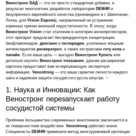
Веностронг БАД
— это не просто стандартная добавка, а
результат многолетних разработок лаборатории
DEM4R
и
безупречного европейского качества (произведено в г. Швенченис,
Литва, для
Vision Европа
), направленный на устранение
коренных причин венозной недостаточности. В эпоху, когда
Веностронг Vision
стал эталоном в категории ангиопротекторов,
этот препарат предлагает беспрецедентную концентрацию
биофлавоноидов:
диосмин
и
гесперидин
, усиленных мощным
антиоксидантом
ресвератрол
, а также экстрактами
готу кола
и
папайи
. Если ваша цель — выгодно
Веностронг Купить
или
детально изучить
Веностронг показания
, данная расширенная
карточка предоставит вам исчерпывающую экспертную
информацию.
Venostrong
— это ваша гарантия легкости каждого
шага и надежная защита сосудистого русла изнутри. ✨
1. Наука и Инновации: Как
Веностронг перезапускает работу
сосудистой системы
Проблема большинства современных венотоников заключается в
их поверхностном воздействии.
Venostrong
работает иначе.
Специалисты
DEM4R
применили метод многоуровневой протекции