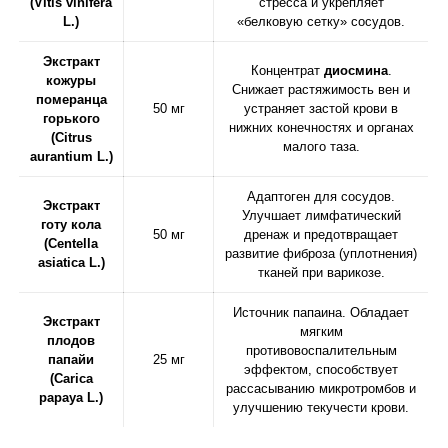
(Vitis vinifera
стресса и укрепляет
L.)
«белковую сетку» сосудов.
Экстракт
Концентрат
диосмина
.
кожуры
Снижает растяжимость вен и
померанца
50 мг
устраняет застой крови в
горького
нижних конечностях и органах
(Citrus
малого таза.
aurantium L.)
Адаптоген для сосудов.
Экстракт
Улучшает лимфатический
готу кола
50 мг
дренаж и предотвращает
(Centella
развитие фиброза (уплотнения)
asiatica L.)
тканей при варикозе.
Источник папаина. Обладает
Экстракт
мягким
плодов
противовоспалительным
папайи
25 мг
эффектом, способствует
(Carica
рассасыванию микротромбов и
papaya L.)
улучшению текучести крови.