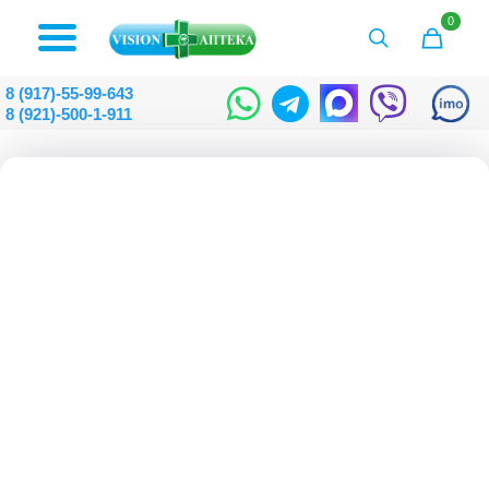
0
8 (917)-55-99-643
8 (921)-500-1-911