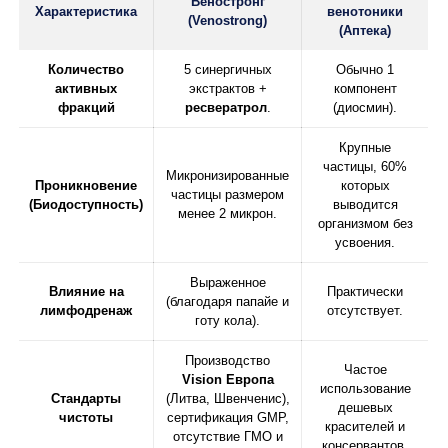
Веностронг
Характеристика
венотоники
(Venostrong)
(Аптека)
Количество
5 синергичных
Обычно 1
активных
экстрактов +
компонент
фракций
ресвератрол
.
(диосмин).
Крупные
частицы, 60%
Микронизированные
Проникновение
которых
частицы размером
(Биодоступность)
выводится
менее 2 микрон.
организмом без
усвоения.
Выраженное
Влияние на
Практически
(благодаря папайе и
лимфодренаж
отсутствует.
готу кола).
Производство
Частое
Vision Европа
использование
Стандарты
(Литва, Швенченис),
дешевых
чистоты
сертификация GMP,
красителей и
отсутствие ГМО и
консервантов.