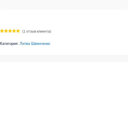
(
1
отзыв клиента)
Рейтинг
1
5.00
из 5
Категория:
Литва Швенченис
на основе
опроса
пользователя