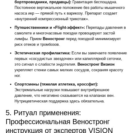
бортпроводники, продавцы):
Гравитация беспощадна.
Постоянное вертикальное положение без работы мышечного
насоса икр — прямой путь к варикозу. Препарат создает
«внутренний компрессионный трикотаж».
Путешественники и «Flight-эффект»:
Перепады давления в
самолете и многочасовые поездки провоцируют застой
лимфы. Прием
Веностронг
перед поездкой минимизирует
риск отеков и тромбозов.
Эстетическая профилактика:
Если вы замечаете появление
первых «сосудистых звездочек» или капиллярной сеточки,
это сигнал о слабости эндотелия.
Веностронг Визион
укрепляет стенки самых мелких сосудов, сохраняя красоту
ног.
Спортсмены (тяжелая атлетика, кроссфит):
Экстремальные нагрузки повышают внутрибрюшное
давление, что негативно сказывается на клапанах вен.
Нутрицевтическая поддержка здесь обязательна.
5. Ритуал применения:
Профессиональная Веностронг
инструкция от экспертов VISION