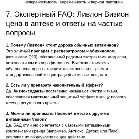
непереносимость, беременность и период лактации.
7. Экспертный FAQ: Ливлон Визион
цена в аптеке и ответы на частые
вопросы
1. Почему Ливлон+ стоит дороже обычных витаминов?
Это элитный
препарат с ресвератролом и убихинолом
(коэнзимом Q10), обогащенный редкими экстрактами ягод асаи,
астаксантином и хлорофиллином. Высокая стоимость
обусловлена дорогостоящим качественным сырьем и
стандартизованной концентрацией активных веществ.
2. Есть ли у препарата накопительный эффект?
Да.
Антиоксиданты
постепенно насыщают клетки и ткани,
обеспечивая максимальный защитный эффект к концу первого
месяца регулярного приема.
3. Можно ли принимать Ливлон+ вместе с другими
витаминами Vision?
Да, БАД отлично сочетается с базовыми витаминными
комплексами бренда (например, Антиокс, Детокс или Пакс),
усиливая их общеукрепляющее действие.