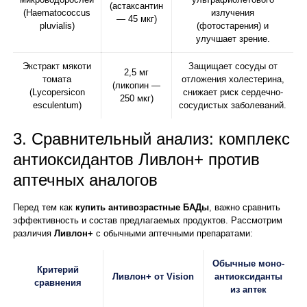
(астаксантин
(Haematococcus
излучения
— 45 мкг)
pluvialis)
(фотостарения) и
улучшает зрение.
Экстракт мякоти
Защищает сосуды от
2,5 мг
томата
отложения холестерина,
(ликопин —
(Lycopersicon
снижает риск сердечно-
250 мкг)
esculentum)
сосудистых заболеваний.
3. Сравнительный анализ: комплекс
антиоксидантов Ливлон+ против
аптечных аналогов
Перед тем как
купить антивозрастные БАДы
, важно сравнить
эффективность и состав предлагаемых продуктов. Рассмотрим
различия
Ливлон+
с обычными аптечными препаратами:
Обычные моно-
Критерий
Ливлон+ от Vision
антиоксиданты
сравнения
из аптек