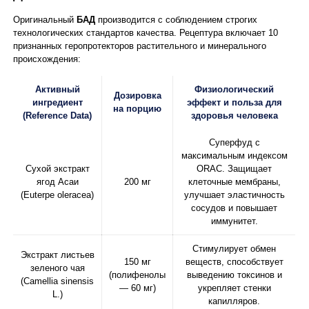
Оригинальный
БАД
производится с соблюдением строгих
технологических стандартов качества. Рецептура включает 10
признанных геропротекторов растительного и минерального
происхождения:
Активный
Физиологический
Дозировка
ингредиент
эффект и польза для
на порцию
(Reference Data)
здоровья человека
Суперфуд с
максимальным индексом
Сухой экстракт
ORAC. Защищает
ягод Асаи
200 мг
клеточные мембраны,
(Euterpe oleracea)
улучшает эластичность
сосудов и повышает
иммунитет.
Стимулирует обмен
Экстракт листьев
150 мг
веществ, способствует
зеленого чая
(полифенолы
выведению токсинов и
(Camellia sinensis
— 60 мг)
укрепляет стенки
L.)
капилляров.