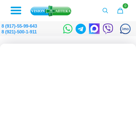
0
8 (917)-55-99-643
8 (921)-500-1-911