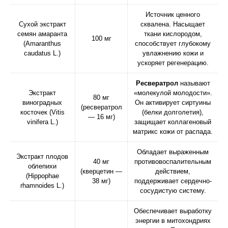
Источник ценного
Сухой экстракт
сквалена. Насыщает
семян амаранта
ткани кислородом,
100 мг
(Amaranthus
способствует глубокому
caudatus L.)
увлажнению кожи и
ускоряет регенерацию.
Ресвератрол
называют
Экстракт
«молекулой молодости».
80 мг
виноградных
Он активирует сиртуины
(ресвератрол
косточек (Vitis
(белки долголетия),
— 16 мг)
vinifera L.)
защищает коллагеновый
матрикс кожи от распада.
Обладает выраженным
Экстракт плодов
40 мг
противовоспалительным
облепихи
(кверцетин —
действием,
(Hippophae
38 мг)
поддерживает сердечно-
rhamnoides L.)
сосудистую систему.
Обеспечивает выработку
энергии в митохондриях