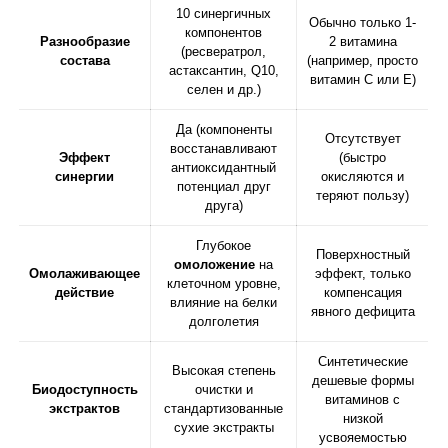
10 синергичных
Обычно только 1-
компонентов
Разнообразие
2 витамина
(ресвератрол,
состава
(например, просто
астаксантин, Q10,
витамин С или Е)
селен и др.)
Да (компоненты
Отсутствует
восстанавливают
Эффект
(быстро
антиоксидантный
синергии
окисляются и
потенциал друг
теряют пользу)
друга)
Глубокое
Поверхностный
омоложение
на
Омолаживающее
эффект, только
клеточном уровне,
действие
компенсация
влияние на белки
явного дефицита
долголетия
Синтетические
Высокая степень
дешевые формы
Биодоступность
очистки и
витаминов с
экстрактов
стандартизованные
низкой
сухие экстракты
усвояемостью