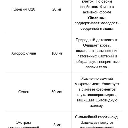
клеток. По своим
свойствам близок к
Коэнзим Q10
20 мг
активной форме
Убихинол
,
поддерживает молодость
сердечной мышцы.
Природный детоксикант.
Очищает кровь,
подавляет размножение
Хлорофиллин
100 мг
патогенных бактерий и
нейтрализует неприятные
запахи тела.
Жизненно важный
микроэлемент. Участвует
в синтезе ферментов
Селен
50 мкг
глутатионпероксидазы,
защищает щитовидную
железу.
Сильнейший каротиноид.
Экстракт
Защищает кожу от
3 мг
микроводорослей
ультрафиолетового