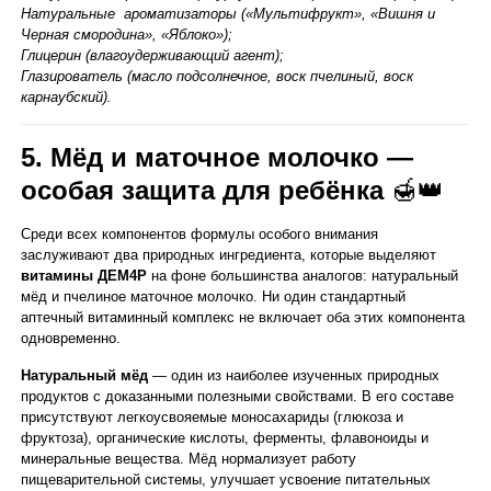
Натуральные ароматизаторы («Мультифрукт», «Вишня и
Черная смородина», «Яблоко»);
Глицерин (влагоудерживающий агент);
Глазирователь (масло подсолнечное, воск пчелиный, воск
карнаубский).
5. Мёд и маточное молочко —
особая защита для ребёнка
🍯👑
Среди всех компонентов формулы особого внимания
заслуживают два природных ингредиента, которые выделяют
витамины ДЕМ4Р
на фоне большинства аналогов: натуральный
мёд и пчелиное маточное молочко. Ни один стандартный
аптечный витаминный комплекс не включает оба этих компонента
одновременно.
Натуральный мёд
— один из наиболее изученных природных
продуктов с доказанными полезными свойствами. В его составе
присутствуют легкоусвояемые моносахариды (глюкоза и
фруктоза), органические кислоты, ферменты, флавоноиды и
минеральные вещества. Мёд нормализует работу
пищеварительной системы, улучшает усвоение питательных