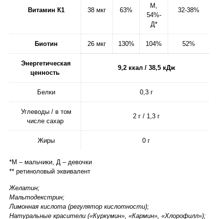
М,
Витамин К1
38 мкг
63%
32-38%
54%-
Д*
Биотин
26 мкг
130%
104%
52%
Энергетическая
9,2 ккал / 38,5 кДж
ценность
Белки
0,3 г
Углеводы / в том
2 г / 1,3 г
числе сахар
Жиры
0 г
*М – мальчики, Д – девочки
** ретиноловый эквивалент
Желатин;
Мальтодекстрин;
Лимонная кислота (регулятор кислотности);
Натуральные красители («Куркумин», «Кармин», «Хлорофилл»);