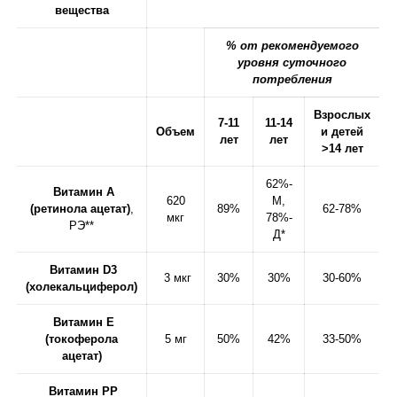
вещества
% от рекомендуемого
уровня суточного
потребления
Взрослых
7-11
11-14
Объем
и детей
лет
лет
>14 лет
62%-
Витамин А
620
М,
(ретинола ацетат)
,
89%
62-78%
мкг
78%-
РЭ**
Д*
Витамин D3
3 мкг
30%
30%
30-60%
(холекальциферол)
Витамин Е
(токоферола
5 мг
50%
42%
33-50%
ацетат)
Витамин РР