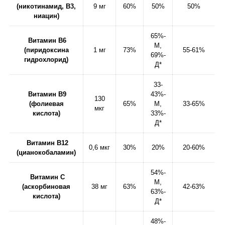
(никотинамид, В3,
9 мг
60%
50%
50%
ниацин)
65%-
Витамин В6
М,
(пиридоксина
1 мг
73%
55-61%
69%-
гидрохлорид)
Д*
33-
Витамин В9
43%-
130
(фолиевая
65%
М,
33-65%
мкг
кислота)
33%-
Д*
Витамин В12
0,6 мкг
30%
20%
20-60%
(цианокобаламин)
54%-
Витамин С
М,
(аскорбиновая
38 мг
63%
42-63%
63%-
кислота)
Д*
48%-