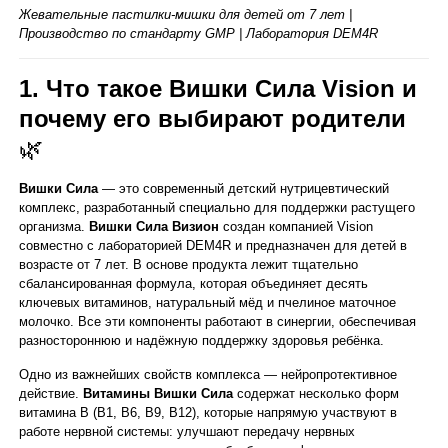
Жевательные пастилки-мишки для детей от 7 лет |
Производство по стандарту GMP | Лаборатория DEM4R
1. Что такое Вишки Сила Vision и
почему его выбирают родители
🌿
Вишки Сила
— это современный детский нутрицевтический
комплекс, разработанный специально для поддержки растущего
организма.
Вишки Сила Визион
создан компанией Vision
совместно с лабораторией DEM4R и предназначен для детей в
возрасте от 7 лет. В основе продукта лежит тщательно
сбалансированная формула, которая объединяет десять
ключевых витаминов, натуральный мёд и пчелиное маточное
молочко. Все эти компоненты работают в синергии, обеспечивая
разностороннюю и надёжную поддержку здоровья ребёнка.
Одно из важнейших свойств комплекса — нейропротективное
действие.
Витамины Вишки Сила
содержат несколько форм
витамина B (B1, B6, B9, B12), которые напрямую участвуют в
работе нервной системы: улучшают передачу нервных