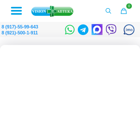
0
8 (917)-55-99-643
8 (921)-500-1-911