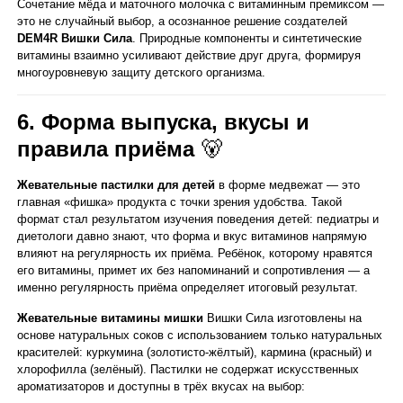
Сочетание мёда и маточного молочка с витаминным премиксом —
это не случайный выбор, а осознанное решение создателей
DEM4R Вишки Сила
. Природные компоненты и синтетические
витамины взаимно усиливают действие друг друга, формируя
многоуровневую защиту детского организма.
6. Форма выпуска, вкусы и
правила приёма
🐻
Жевательные пастилки для детей
в форме медвежат — это
главная «фишка» продукта с точки зрения удобства. Такой
формат стал результатом изучения поведения детей: педиатры и
диетологи давно знают, что форма и вкус витаминов напрямую
влияют на регулярность их приёма. Ребёнок, которому нравятся
его витамины, примет их без напоминаний и сопротивления — а
именно регулярность приёма определяет итоговый результат.
Жевательные витамины мишки
Вишки Сила изготовлены на
основе натуральных соков с использованием только натуральных
красителей: куркумина (золотисто-жёлтый), кармина (красный) и
хлорофилла (зелёный). Пастилки не содержат искусственных
ароматизаторов и доступны в трёх вкусах на выбор: