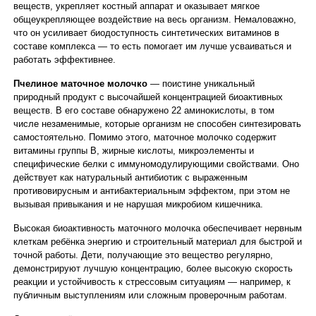
веществ, укрепляет костный аппарат и оказывает мягкое
общеукрепляющее воздействие на весь организм. Немаловажно,
что он усиливает биодоступность синтетических витаминов в
составе комплекса — то есть помогает им лучше усваиваться и
работать эффективнее.
Пчелиное маточное молочко
— поистине уникальный
природный продукт с высочайшей концентрацией биоактивных
веществ. В его составе обнаружено 22 аминокислоты, в том
числе незаменимые, которые организм не способен синтезировать
самостоятельно. Помимо этого, маточное молочко содержит
витамины группы B, жирные кислоты, микроэлементы и
специфические белки с иммуномодулирующими свойствами. Оно
действует как натуральный антибиотик с выраженным
противовирусным и антибактериальным эффектом, при этом не
вызывая привыкания и не нарушая микробиом кишечника.
Высокая биоактивность маточного молочка обеспечивает нервным
клеткам ребёнка энергию и строительный материал для быстрой и
точной работы. Дети, получающие это вещество регулярно,
демонстрируют лучшую концентрацию, более высокую скорость
реакции и устойчивость к стрессовым ситуациям — например, к
публичным выступлениям или сложным проверочным работам.