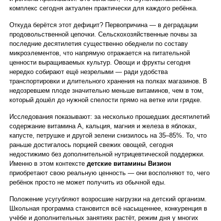
комплекс сегодня актуален практически для каждого ребёнка.
Откуда берётся этот дефицит? Первопричина — в деградации
продовольственной цепочки. Сельскохозяйственные почвы за
последние десятилетия существенно обеднели по составу
микроэлементов, что напрямую отражается на питательной
ценности выращиваемых культур. Овощи и фрукты сегодня
нередко собирают ещё незрелыми — ради удобства
транспортировки и длительного хранения на полках магазинов. В
недозревшем плоде значительно меньше витаминов, чем в том,
который дошёл до нужной спелости прямо на ветке или грядке.
Исследования показывают: за несколько прошедших десятилетий
содержание витамина A, кальция, магния и железа в яблоках,
капусте, петрушке и другой зелени снизилось на 35–85%. То, что
раньше достигалось порцией свежих овощей, сегодня
недостижимо без дополнительной нутрицевтической поддержки.
Именно в этом контексте
детские витамины Визион
приобретают свою реальную ценность — они восполняют то, чего
ребёнок просто не может получить из обычной еды.
Положение усугубляют возросшие нагрузки на детский организм.
Школьная программа становится всё насыщеннее, конкуренция в
учёбе и дополнительных занятиях растёт, режим дня у многих