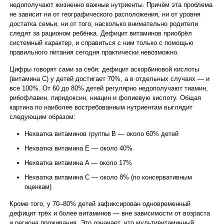
недополучают жизненно важные нутриенты. Причём эта проблема
не зависит ни от географического расположения, ни от уровня
достатка семьи, ни от того, насколько внимательно родители
следят за рационом ребёнка. Дефицит витаминов приобрёл
системный характер, и справиться с ним только с помощью
правильного питания сегодня практически невозможно.
Цифры говорят сами за себя: дефицит аскорбиновой кислоты
(витамина C) у детей достигает 70%, а в отдельных случаях — и
все 100%. От 60 до 80% детей регулярно недополучают тиамин,
рибофлавин, пиридоксин, ниацин и фолиевую кислоту. Общая
картина по наиболее востребованным нутриентам выглядит
следующим образом:
Нехватка витаминов группы B — около 60% детей
Нехватка витамина E — около 40%
Нехватка витамина A — около 17%
Нехватка витамина C — около 8% (по консервативным
оценкам)
Кроме того, у 70–80% детей зафиксирован одновременный
дефицит трёх и более витаминов — вне зависимости от возраста
и региона проживания. Это означает, что мультивитаминный