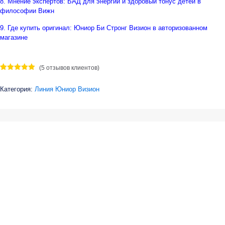
8. Мнение экспертов: БАД для энергии и здоровый тонус детей в
философии Вижн
9. Где купить оригинал: Юниор Би Стронг Визион в авторизованном
магазине
(
5
отзывов клиентов)
Рейтинг
4
5.00
из 5
Категория:
Линия Юниор Визион
на основе
опроса
пользователей