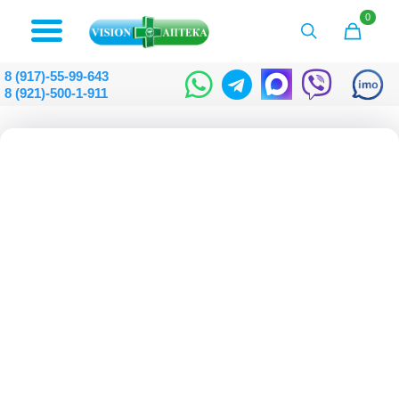
0
8 (917)-55-99-643
8 (921)-500-1-911