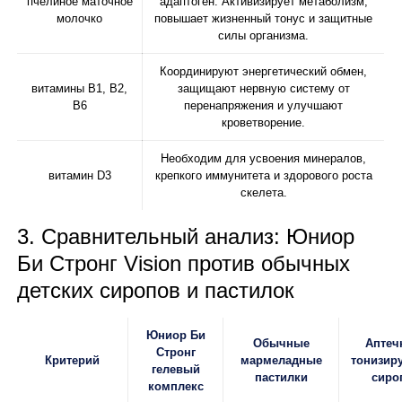
пчелиное маточное
адаптоген. Активизирует метаболизм,
молочко
повышает жизненный тонус и защитные
силы организма.
Координируют энергетический обмен,
витамины B1, B2,
защищают нервную систему от
B6
перенапряжения и улучшают
кроветворение.
Необходим для усвоения минералов,
витамин D3
крепкого иммунитета и здорового роста
скелета.
3. Сравнительный анализ: Юниор
Би Стронг Vision против обычных
детских сиропов и пастилок
Юниор Би
Обычные
Аптеч
Стронг
Критерий
мармеладные
тонизир
гелевый
пастилки
сиро
комплекс