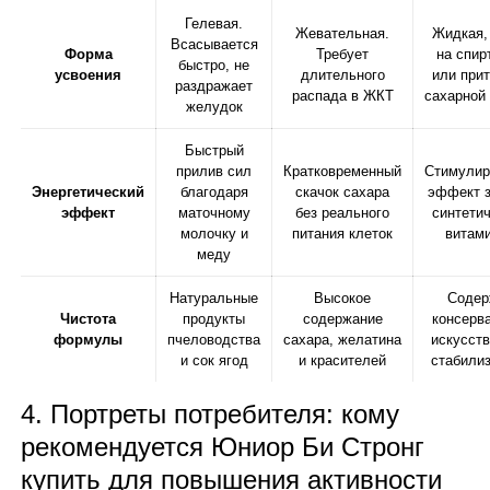
Гелевая.
Жевательная.
Жидкая,
Всасывается
Форма
Требует
на спир
быстро, не
усвоения
длительного
или при
раздражает
распада в ЖКТ
сахарной
желудок
Быстрый
прилив сил
Кратковременный
Стимули
Энергетический
благодаря
скачок сахара
эффект з
эффект
маточному
без реального
синтети
молочку и
питания клеток
витам
меду
Натуральные
Высокое
Содер
Чистота
продукты
содержание
консерв
формулы
пчеловодства
сахара, желатина
искусст
и сок ягод
и красителей
стабили
4. Портреты потребителя: кому
рекомендуется Юниор Би Стронг
купить для повышения активности