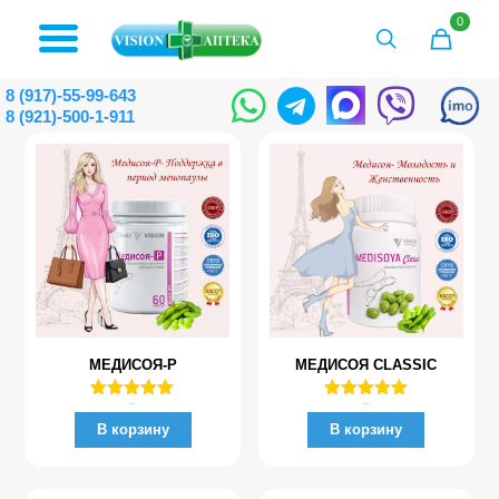
0
8 (917)-55-99-643
8 (921)-500-1-911
МЕДИСОЯ-Р
МЕДИСОЯ CLASSIC
Оценка
Оценка
1759
₽
5100
₽
5.00
5.00
В корзину
В корзину
из 5
из 5