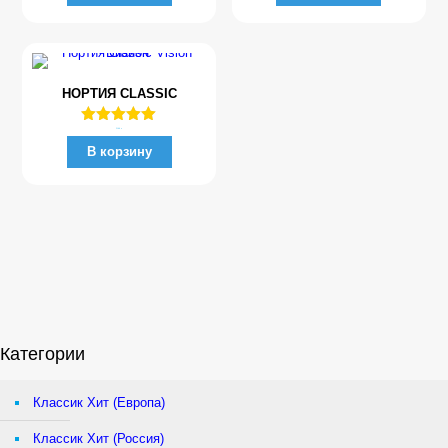
из 5
из 5
НОРТИЯ CLASSIC
Оценка
5100
₽
5.00
В корзину
из 5
Категории
Классик Хит (Европа)
Классик Хит (Россия)