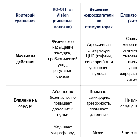
KG-OFF от
Дешевые
Критерий
Vision
жиросжигатели
Блокат
сравнения
(пищевые
на
(хит
волокна)
стимуляторах
Связ
Физическое
Агрессивная
жиров 
насыщение
стимуляция
отличие
желудка,
Механизм
ЦНС (кофеин,
хитоза
пребиотический
действия
синефрин) для
выз
уход,
ускорения
деф
регуляция
пульса
жирорас
сахара
вита
Абсолютно
Вызывает
безопасно, не
тахикардию,
Влияние на
Не вл
повышает
тревожность,
сердце
сердце 
давление и
повышает
пульс
давление
Улучшает
микрофлору,
Может
Часто 