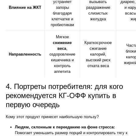
устраняет
вызывать
диарею,
Влияние на ЖКТ
запоры
раздражение
и нар
благодаря
слизистых
всас
клетчатке и
желудка
жи
пробиотикам
Мягкое
снижение
Краткосрочное
Част
веса
,
сжигание
блок
Направленность
оздоровление
калорий,
кало
кишечника и
высокий риск
жирно
контроль
отката веса
аппетита
4. Портреты потребителя: для кого
рекомендуется КГ-ОФФ купить в
первую очередь
Кому этот продукт принесет наибольшую пользу?
Людям, склонным к перееданию на фоне стресса:
Помогает уменьшить размер порций и контролировать тягу к