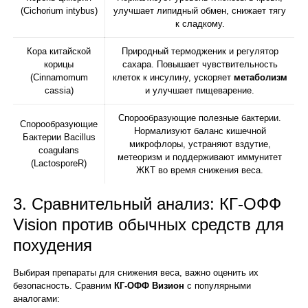
(Cichorium intybus)
улучшает липидный обмен, снижает тягу
к сладкому.
Кора китайской
Природный термодженик и регулятор
корицы
сахара. Повышает чувствительность
(Cinnamomum
клеток к инсулину, ускоряет
метаболизм
cassia)
и улучшает пищеварение.
Спорообразующие полезные бактерии.
Спорообразующие
Нормализуют баланс кишечной
Бактерии Bacillus
микрофлоры, устраняют вздутие,
coagulans
метеоризм и поддерживают иммунитет
(LactosporeR)
ЖКТ во время снижения веса.
3. Сравнительный анализ: КГ-ОФФ
Vision против обычных средств для
похудения
Выбирая препараты для снижения веса, важно оценить их
безопасность. Сравним
КГ-ОФФ Визион
с популярными
аналогами: