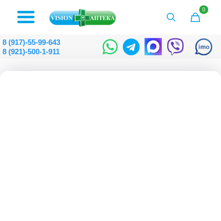
0
8 (917)-55-99-643
8 (921)-500-1-911