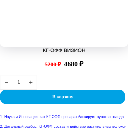
КГ-ОФФ ВИЗИОН
Первоначальная
Текущая
4680
₽
5200
₽
цена
цена:
Количество
составляла
4680 ₽.
товара
КГ-
5200 ₽.
ОФФ
В корзину
ВИЗИОН
1. Наука и Инновации: как КГ-ОФФ препарат блокирует чувство голода
2. Детальный разбор: КГ-ОФФ состав и действие растительных волокон