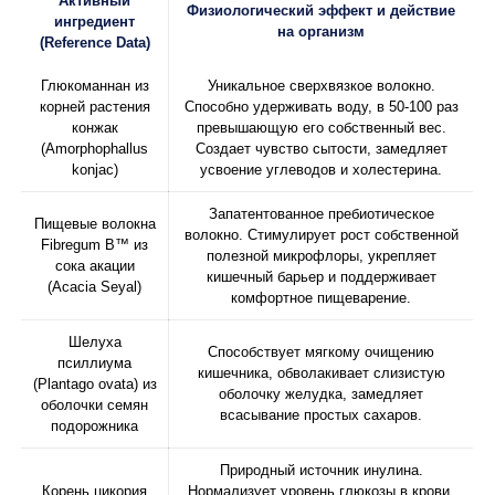
Активный
Физиологический эффект и действие
ингредиент
на организм
(Reference Data)
Глюкоманнан из
Уникальное сверхвязкое волокно.
корней растения
Способно удерживать воду, в 50-100 раз
конжак
превышающую его собственный вес.
(Amorphophallus
Создает чувство сытости, замедляет
konjac)
усвоение углеводов и холестерина.
Запатентованное пребиотическое
Пищевые волокна
волокно. Стимулирует рост собственной
Fibregum B™ из
полезной микрофлоры, укрепляет
сока акации
кишечный барьер и поддерживает
(Acacia Seyal)
комфортное пищеварение.
Шелуха
Способствует мягкому очищению
псиллиума
кишечника, обволакивает слизистую
(Plantago ovata) из
оболочку желудка, замедляет
оболочки семян
всасывание простых сахаров.
подорожника
Природный источник инулина.
Корень цикория
Нормализует уровень глюкозы в крови,